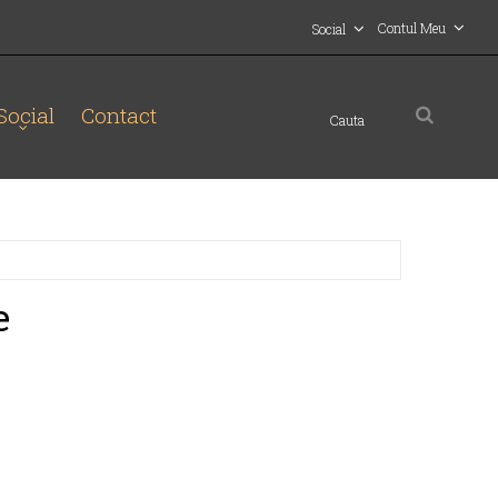
Contul Meu
Social
Social
Contact
e