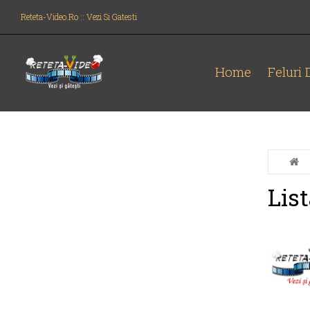
Reteta-Video.ro :: Vezi Si Gatesti
Home
Feluri
List