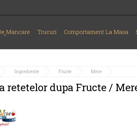
 De Mancare
Trucuri
Comportament La Masa
Ingrediente
Fructe
Mere
a retetelor dupa Fructe / Mer