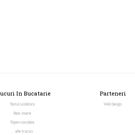
ucuri In Bucatarie
Parteneri
Testul scobitorii
Web Design
Bain-marie
Topire ciocolata
... alte trucuri