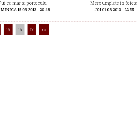
Pui cu mar si portocala
Mere umplute in foieta
MINICA 15.09.2013 - 20:48
JOI 01.08.2013 - 22:55
15
16
17
>>