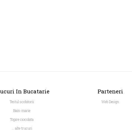
ucuri In Bucatarie
Parteneri
Testul scobitorii
Web Design
Bain-marie
Topire ciocolata
... alte trucuri