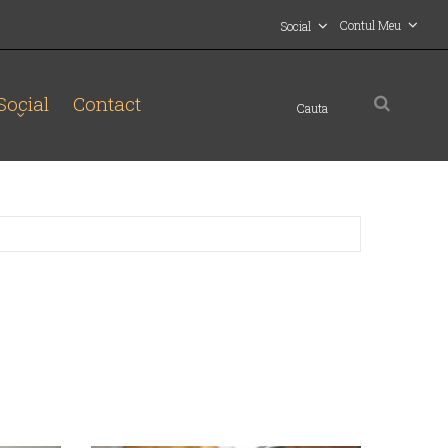
Contul Meu
Social
Social
Contact