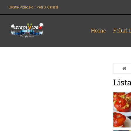
Reteta-Video.ro :: Vezi Si Gatesti
Home
Feluri
Lista