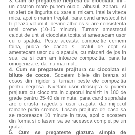
3. Cum se pregateste negresa cu ciocolata.
Intr-
un castron mare punem ouale, albusul, zaharul si
un sfert de lingurita cu sare si mixam, intai la viteza
mica, apoi o marim treptat, pana cand amestecul isi
tripleaza volumul, devine albicios si are consistenta
unei creme (10-15 minute). Turnam amestecul
caldut de unt si ciocolata topita si amestecam usor
cu o spatula. Peste aceasta compozitie cernem
faina, pudra de cacao si praful de copt si
amestecam usor cu o spatula, cu miscari de jos in
sus, ca si cum am intoarce compozitia, pana la
omogenizare, dar nu mai mult.
4. Cum se pregateste prajitura cu ciocolata si
bilute de cocos.
Scoatem bilele din branza si
cosos din frigider si turnam peste ele compozitia
pentru negresa. Nivelam usor deasupra si punem
prajitura cu ciocolata in cuptorul incalzit la 180 de
grade pentru 35-40 de minute, pana cand suprafata
are o crusta frageda si usor crapata, dar mijlocul
ramane putin cremos. Lasam prajitura de casa sa
se racoreasca 10 minute in tava, apoi o scoatem
din forma si o lasam sa se raceasca complet pe un
gratar.
5. Cum se pregateste glazura simpla de