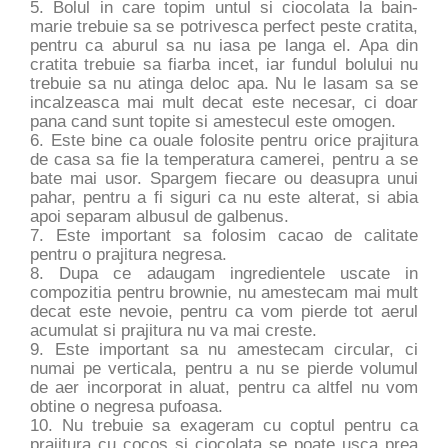
5. Bolul in care topim untul si ciocolata la bain-
marie trebuie sa se potrivesca perfect peste cratita,
pentru ca aburul sa nu iasa pe langa el. Apa din
cratita trebuie sa fiarba incet, iar fundul bolului nu
trebuie sa nu atinga deloc apa. Nu le lasam sa se
incalzeasca mai mult decat este necesar, ci doar
pana cand sunt topite si amestecul este omogen.
6. Este bine ca ouale folosite pentru orice prajitura
de casa sa fie la temperatura camerei, pentru a se
bate mai usor. Spargem fiecare ou deasupra unui
pahar, pentru a fi siguri ca nu este alterat, si abia
apoi separam albusul de galbenus.
7. Este important sa folosim cacao de calitate
pentru o prajitura negresa.
8. Dupa ce adaugam ingredientele uscate in
compozitia pentru brownie, nu amestecam mai mult
decat este nevoie, pentru ca vom pierde tot aerul
acumulat si prajitura nu va mai creste.
9. Este important sa nu amestecam circular, ci
numai pe verticala, pentru a nu se pierde volumul
de aer incorporat in aluat, pentru ca altfel nu vom
obtine o negresa pufoasa.
10. Nu trebuie sa exageram cu coptul pentru ca
prajitura cu cocos si ciocolata se poate usca prea