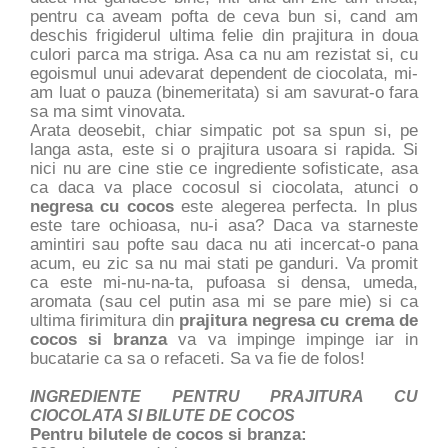
pentru ca aveam pofta de ceva bun si, cand am
deschis frigiderul ultima felie din prajitura in doua
culori parca ma striga. Asa ca nu am rezistat si, cu
egoismul unui adevarat dependent de ciocolata, mi-
am luat o pauza (binemeritata) si am savurat-o fara
sa ma simt vinovata.
Arata deosebit, chiar simpatic pot sa spun si, pe
langa asta, este si o prajitura usoara si rapida. Si
nici nu are cine stie ce ingrediente sofisticate, asa
ca daca va place cocosul si ciocolata, atunci o
negresa cu cocos
este alegerea perfecta. In plus
este tare ochioasa, nu-i asa? Daca va starneste
amintiri sau pofte sau daca nu ati incercat-o pana
acum, eu zic sa nu mai stati pe ganduri. Va promit
ca este mi-nu-na-ta, pufoasa si densa, umeda,
aromata (sau cel putin asa mi se pare mie) si ca
ultima firimitura din
prajitura negresa cu crema de
cocos si branza
va va impinge impinge iar in
bucatarie ca sa o refaceti. Sa va fie de folos!
INGREDIENTE PENTRU PRAJITURA CU
CIOCOLATA SI BILUTE DE COCOS
Pentru bilutele de cocos si branza: