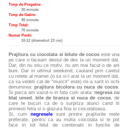
Timp de Pregatire:
30 minute
Timp de Gatire:
40 minute
Timp Total:
70 minute
Numar Portii:
10-12 (diametrul 23 cm)
Prajitura cu ciocolata si bilute de cocos
este una
pe care o faceam destul de des la un moment dat.
Dar, din nu stiu ce motiv, nu am mai facut-o de ani
buni. Dar in ultimul weekend, cautand prin caietul
cu retete al mamei (o sa vi-l arat la un moment dat,
ca sa vedeti cat de “muncit” este) mi-a sarit in ochi
denumirea:
prajitura bicolora cu nuca de cocos
.
Si parca am vazut-o in fata cum arata:
negresa cu
blat umed
,
bile de branza si nuca de cocos
, de
care te bucuri ca de o surpriza atunci cand iti
primesti felia si o glazura fina si ciocolatoasa.
Si, cum
negresele
sunt printre prajiturile mele
preferate, pentru ca au multa ciocolata si le pot
face in tot felul de combinatii in functie de