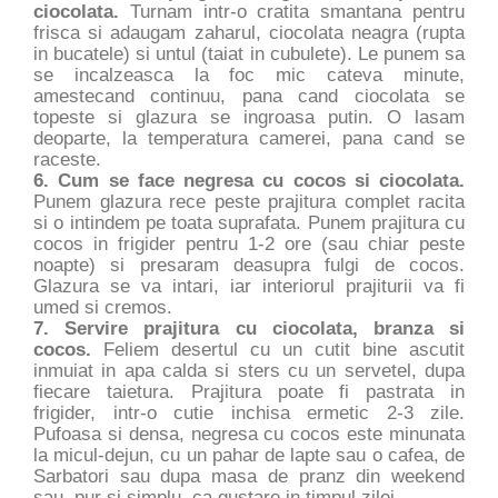
ciocolata.
Turnam intr-o cratita smantana pentru
frisca si adaugam zaharul, ciocolata neagra (rupta
in bucatele) si untul (taiat in cubulete). Le punem sa
se incalzeasca la foc mic cateva minute,
amestecand continuu, pana cand ciocolata se
topeste si glazura se ingroasa putin. O lasam
deoparte, la temperatura camerei, pana cand se
raceste.
6. Cum se face negresa cu cocos si ciocolata.
Punem glazura rece peste prajitura complet racita
si o intindem pe toata suprafata. Punem prajitura cu
cocos in frigider pentru 1-2 ore (sau chiar peste
noapte) si presaram deasupra fulgi de cocos.
Glazura se va intari, iar interiorul prajiturii va fi
umed si cremos.
7. Servire prajitura cu ciocolata, branza si
cocos.
Feliem desertul cu un cutit bine ascutit
inmuiat in apa calda si sters cu un servetel, dupa
fiecare taietura. Prajitura poate fi pastrata in
frigider, intr-o cutie inchisa ermetic 2-3 zile.
Pufoasa si densa, negresa cu cocos este minunata
la micul-dejun, cu un pahar de lapte sau o cafea, de
Sarbatori sau dupa masa de pranz din weekend
sau, pur si simplu, ca gustare in timpul zilei.