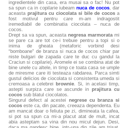
ingredientele din casa, era musai sa o fac! Nu pot
sa spun ca in copilarie iubeam
nuca de cocos
, dar
aceasta
prajitura cu ciocolata si bile de cocos
a
fost motivul pentru care m-am indragostit
iremediabil de combinatia ciocolata – nuca de
cocos.
Drept sa va spun, aceasta
negresa marmorata
mi
se pare ca are tot ce-i trebuie pentru a topi si o
inima de gheata (metaforic vorbind desi
“bomboane” de branza si nuca de cocos chiar par
niste bulgari de zapada care te duc cu gandul la
Craciun si copilarie). Aromele ei se combina atat de
bine unele cu altele, in timp ce toata casa se umple
de miresme care iti testeaza rabdarea. Parca simti
gustul delicios de ciocolata si consistenta umeda si
cremoasa a celebrei
brownie
. Si, in acelasi timp,
astepti surpiza care se ascunde in
prajitura cu
cocos
sub blatul ciocolatos.
Singurul defect al acestei
negrese cu branza si
cocos
este ca, din pacate, creeaza dependenta. Eu
am mancat doar o feliuta pe zi, dimineata la cafea,
si pot sa spun ca mi-a placut atat de mult, incat
abia asteptam sa vina din nou micul dejun. Desi,
daca ma gandesc bine, intr-una din zile am trisat,