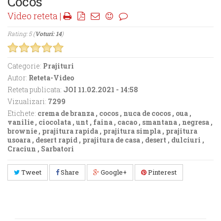
Cocos
Video reteta |
Rating: 5 (
Voturi: 14
)
Categorie:
Prajituri
Autor:
Reteta-Video
Reteta publicata:
JOI 11.02.2021 - 14:58
Vizualizari:
7299
Etichete:
crema de branza
,
cocos
,
nuca de cocos
,
oua
,
vanilie
,
ciocolata
,
unt
,
faina
,
cacao
,
smantana
,
negresa
,
brownie
,
prajitura rapida
,
prajitura simpla
,
prajitura
usoara
,
desert rapid
,
prajitura de casa
,
desert
,
dulciuri
,
Craciun
,
Sarbatori
Tweet
Share
Google+
Pinterest