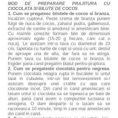
MOD DE PREPARARE PRAJITURA CU
CIOCOLATA SI BILUTE DE COCOS
1. Cum se pregatesc bilutele de cocos si branza.
Incalzim cuptorul. Peste crema de branza punem
fulgii de nuca de cocos, zaharul pudra, galbenusul,
extractul de vanilie si amidonul si amestecam bine.
Cu mainile umezite formam bile de dimensiuni
aproximativ egale (15-20 g fiecare, cam cat o
nuca). Le asezam intr-o tava cu diametrul de 23
cm, tapetata cu hartie de copt si unsa cu unt, destul
de aproape una de alta, dar fara sa se atinga.
Punem tava cu bilutele de cocos si branza in
frigider pana cand pregatim blatul pentru prajitura.
2. Cum se pregateste ciocolata pentru negresa.
Punem ciocolata neagra rupta in bucatele si untul
taiat in cubulete, intr-un bol termorezistent si-l
asezam deasupra unei cratite cu apa care
clocoteste incet. Din cand in cand amestecam si
lasam untul si ciocolata sa se topeasca pe baie de
aburi, pana cand avem o compozitie lucioasa si
omogena. O dam deoparte si o lasam sa se
racoreasca 10 minute, timp in care mai amestecam
din cand in cand.