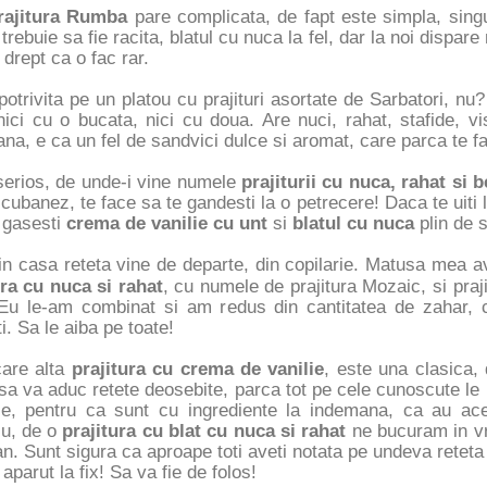
rajitura Rumba
pare complicata, de fapt este simpla, singu
rebuie sa fie racita, blatul cu nuca la fel, dar la noi dispar
 drept ca o fac rar.
potrivita pe un platou cu prajituri asortate de Sarbatori, nu
nici cu o bucata, nici cu doua. Are nuci, rahat, stafide, v
ana, e ca un fel de sandvici dulce si aromat, care parca te f
erios, de unde-i vine numele
prajiturii cu nuca, rahat si 
cubanez, te face sa te gandesti la o petrecere! Daca te uiti
i gasesti
crema de vanilie cu unt
si
blatul cu nuca
plin de s
in casa reteta vine de departe, din copilarie. Matusa mea 
ura cu nuca si rahat
, cu numele de prajitura Mozaic, si praj
 Eu le-am combinat si am redus din cantitatea de zahar, c
i. Sa le aiba pe toate!
care alta
prajitura cu crema de vanilie
, este una clasica,
sa va aduc retete deosebite, parca tot pe cele cunoscute le
rie, pentru ca sunt cu ingrediente la indemana, ca au ac
u, de o
prajitura cu blat cu nuca si rahat
ne bucuram in vr
an. Sunt sigura ca aproape toti aveti notata pe undeva retet
aparut la fix! Sa va fie de folos!