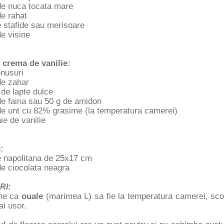
de nuca tocata mare
e rahat
e stafide sau merisoare
e visine
 crema de vanilie:
enusuri
de zahar
de lapte dulce
de faina sau 50 g de amidon
de unt cu 82% grasime (la temperatura camerei)
ie de vanilie
:
de napolitana de 25x17 cm
de ciocolata neagra
RI:
ne ca
ouale
(marimea L) sa fie la temperatura camerei, scoa
i usor.