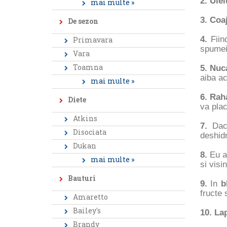
2. Ule
mai multe »
3. Coa
De sezon
4.
Fiin
Primavara
spumei
Vara
Toamna
5. Nu
aiba ac
mai multe »
6. Rah
Diete
va plac
Atkins
7.
Da
Disociata
deshidr
Dukan
8.
Eu 
mai multe »
si visi
Bauturi
9.
In
bl
fructe 
Amaretto
Bailey's
10. La
Brandy