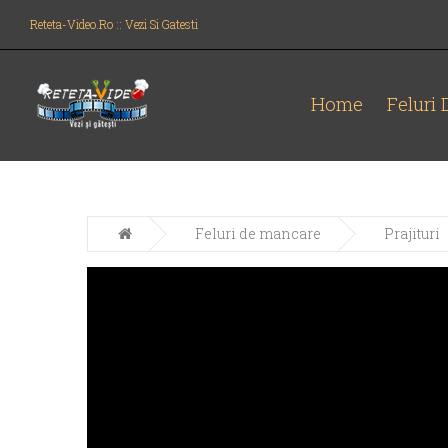
Reteta-Video.ro :: Vezi Si Gatesti
Home
Feluri
Feluri de mancare
Prajituri