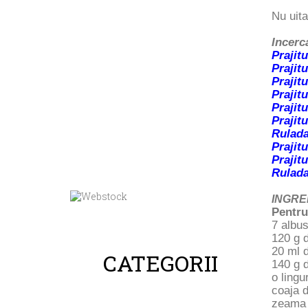
Nu uita
Incerca
Prajit
Prajit
Prajit
Prajit
Prajit
Prajit
Rulada
Prajit
Prajit
Rulada
INGRE
Pentru
7 albus
120 g 
20 ml d
CATEGORII
140 g d
o lingu
coaja d
zeama 