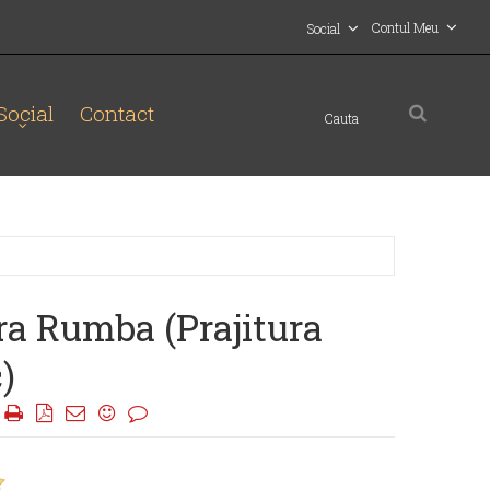
Contul Meu
Social
Social
Contact
ra Rumba (Prajitura
)
|