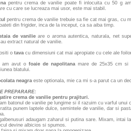
aina
pentru crema de vanilie poate fi inlocuita cu 50 g 
re cu care se lucreaza mai usor, este mai stabil.
tul
pentru crema de vanilie trebuie sa fie cat mai gras, cu
oateti din frigider, inca de la inceput, ca sa aiba timp.
staia de vanilie
are o aroma autentica, naturala, net super
au extract natural de vanilie.
ositi o
tava
cu dimensiuni cat mai apropiate cu cele ale foilor
 am avut o
foaie de napolitana
mare de 25x35 cm si am
unea blatului.
ocolata neagra
este optionala, mie ca mi s-a parut ca un deco
E PREPARARE:
atire crema de vanilie pentru prajituri.
m batonul de vanilie pe lungime si il razuim cu varful unui 
cratita punem laptele dulce, semintele de vanilie, dar si pa
ba.
galbenusuri adaugam zaharul si putina sare. Mixam, intai la
cul devine albicios si spumos.
faina si mixam doar pana la omogenizare.