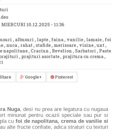
turi
ideo
:
MIERCURI 10.12.2025 - 11:36
usuri
,
albusuri
,
lapte
,
faina
,
vanilie
,
lamaie
,
foi
ne
,
nuca
,
rahat
,
stafide
,
merisoare
,
visine
,
unt
,
de napolitane
,
Craciun
,
Revelion
,
Sarbatori
,
Paste
rajituri
,
prajituri asortate
,
prajitura cu crema
,
ri
Share
Google+
Pinterest
ura Nuga
, desi nu prea are legatura cu nugaua
ert minunat pentru ocazii speciale sau pur si
mpla cu
foi de napolitana, crema de vanilie si
u alte fructe confiate, adica straturi cu texturi