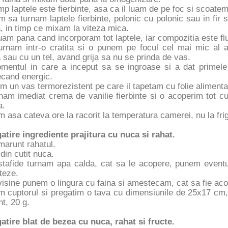
imp laptele este fierbinte, asa ca il luam de pe foc si scoatem
 sa turnam laptele fierbinte, polonic cu polonic sau in fir
a, in timp ce mixam la viteza mica.
am pana cand incorporam tot laptele, iar compozitia este f
urnam intr-o cratita si o punem pe focul cel mai mic al 
 sau cu un tel, avand grija sa nu se prinda de vas.
mentul in care a inceput sa se ingroase si a dat primele
cand energic.
m un vas termorezistent pe care il tapetam cu folie aliment
am imediat crema de vanilie fierbinte si o acoperim tot cu
a.
 asa cateva ore la racorit la temperatura camerei, nu la fri
gatire ingrediente prajitura cu nuca si rahat.
marunt rahatul.
in cutit nuca.
stafide turnam apa calda, cat sa le acopere, punem eventu
ateze.
isine punem o lingura cu faina si amestecam, cat sa fie ac
im cuptorul si pregatim o tava cu dimensiunile de 25x17 cm,
nt, 20 g.
gatire blat de bezea cu nuca, rahat si fructe.