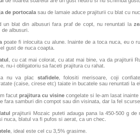
iul
de floarea soarelui are un gust neutru si nu schimba gustul 
ja de portocala
sau de lamaie aduce prajiturii cu blat cu nu
d un blat din albusuri fara praf de copt, nu renuntati la
ze
 de albusuri.
ca
poate fi inlocuita cu alune. Inainte de a toca nuca, eu o r
el gust de nuca coapta.
atul
, cu cat mai colorat, cu atat mai bine, va da prajituri
e, nu-i obligatoriu sa faceti prajitura cu rahat.
ca nu va plac
stafidele
, folositi merisoare, coji confia
atate (caise, cirese etc) taiate in bucatele sau renuntati la e
am facut
prajitura cu visine
congelate si le-am lasat inaint
ne fara samburi din compot sau din visinata, dar la fel scurs
atul
prajiturii Mozaic puteti adauga pana la 450-500 g de m
si nuca, blatul va fi pufos si aerat, ca un chec.
ptele
, ideal este cel cu 3,5% grasime.