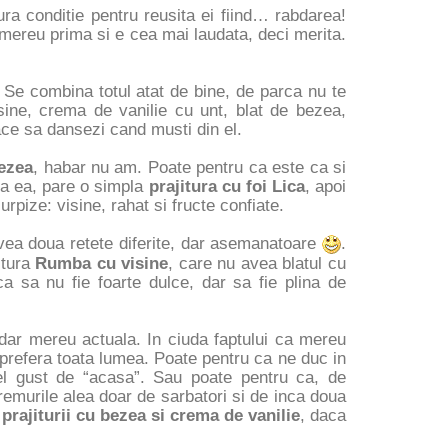
ra conditie pentru reusita ei fiind… rabdarea!
e mereu prima si e cea mai laudata, deci merita.
? Se combina totul atat de bine, de parca nu te
isine, crema de vanilie cu unt, blat de bezea,
ace sa dansezi cand musti din el.
bezea
, habar nu am. Poate pentru ca este ca si
 la ea, pare o simpla
prajitura cu foi Lica
, apoi
urpize: visine, rahat si fructe confiate.
avea doua retete diferite, dar asemanatoare
.
itura
Rumba cu visine
, care nu avea blatul cu
a sa nu fie foarte dulce, dar sa fie plina de
 dar mereu actuala. In ciuda faptului ca mereu
 prefera toata lumea. Poate pentru ca ne duc in
el gust de “acasa”. Sau poate pentru ca, de
emurile alea doar de sarbatori si de inca doua
a
prajiturii cu bezea si crema de vanilie
, daca