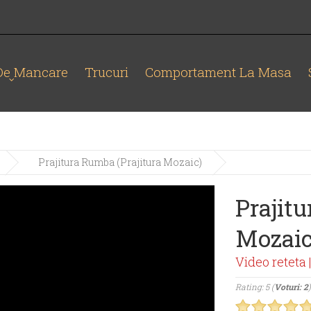
 De Mancare
Trucuri
Comportament La Masa
Prajitura Rumba (Prajitura Mozaic)
Prajitu
Mozaic
Video reteta 
Rating: 5 (
Voturi: 2
)