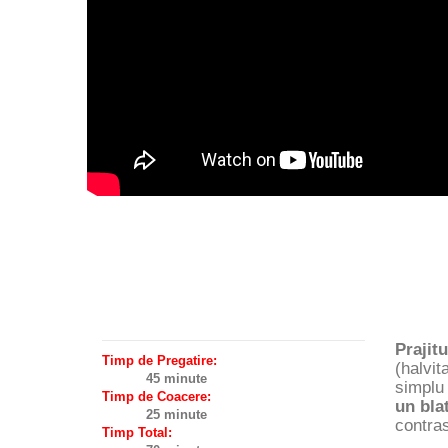
Prajit
Timp de Pregatire:
(halvi
45 minute
simplu 
Timp de Coacere:
un bla
25 minute
contras
Timp Total: