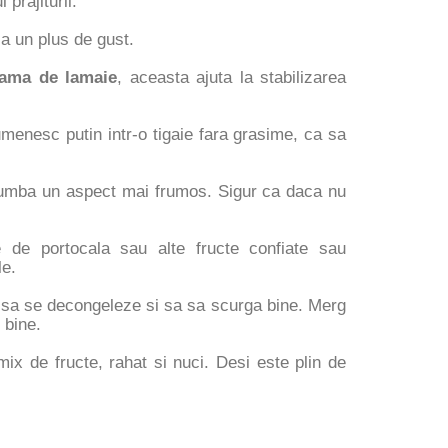
prajiturii.
ca un plus de gust.
ama de lamaie
, aceasta ajuta la stabilizarea
umenesc putin intr-o tigaie fara grasime, ca sa
i Rumba un aspect mai frumos. Sigur ca daca nu
te de portocala sau alte fructe confiate sau
le.
e sa se decongeleze si sa sa scurga bine. Merg
e bine.
ix de fructe, rahat si nuci. Desi este plin de