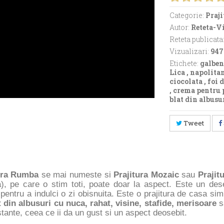
Categorie:
Praji
Autor:
Reteta-V
Reteta publicata
Vizualizari:
947
Etichete:
galben
Lica
,
napolita
ciocolata
,
foi 
,
crema pentru p
blat din albusu
Tweet
ura Rumba
se mai numeste si
Prajitura Mozaic
sau
Prajit
ta), pe care o stim toti, poate doar la aspect. Este un des
pentru a indulci o zi obisnuita. Este o prajitura de casa si
t din albusuri cu nuca, rahat, visine, stafide, merisoare
sa
tante, ceea ce ii da un gust si un aspect deosebit.