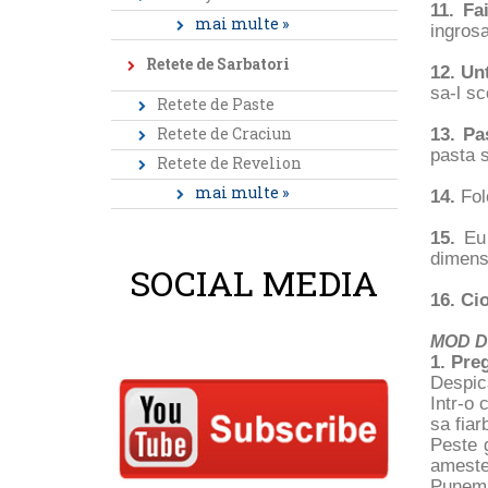
11. F
mai multe »
ingrosa
Retete de Sarbatori
12. Un
sa-l sc
Retete de Paste
Retete de Craciun
13. Pa
pasta s
Retete de Revelion
mai multe »
14.
Fol
15.
Eu
dimensi
SOCIAL MEDIA
16. Ci
MOD D
1. Preg
Despica
Intr-o 
sa fiar
Peste 
ameste
Punem 