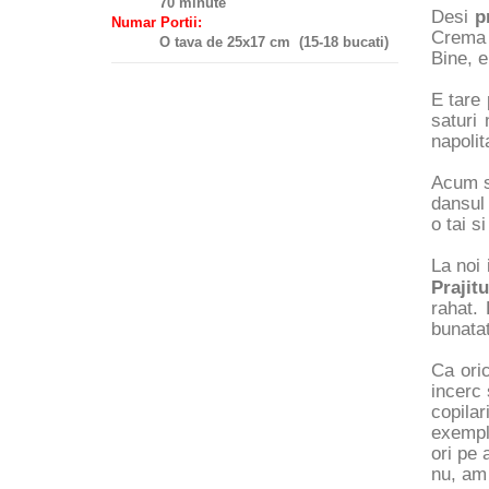
70 minute
Desi
p
Numar Portii:
Crema t
O tava de 25x17 cm (15-18 bucati)
Bine, e
E tare 
saturi 
napolit
Acum s
dansul 
o tai s
La noi 
Prajit
rahat.
bunatat
Ca ori
incerc 
copila
exempl
ori pe 
nu, am 