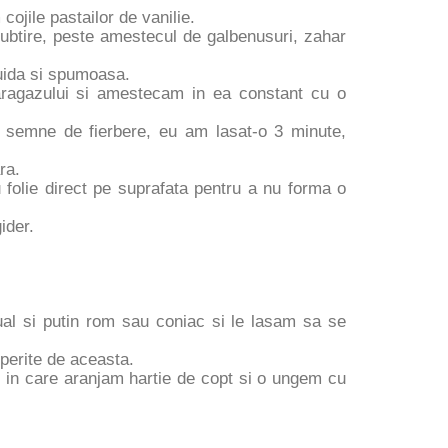
 cojile pastailor de vanilie.
 subtire, peste amestecul de galbenusuri, zahar
luida si spumoasa.
aragazului si amestecam in ea constant cu o
 semne de fierbere, eu am lasat-o 3 minute,
ara.
 folie direct pe suprafata pentru a nu forma o
gider.
al si putin rom sau coniac si le lasam sa se
operite de aceasta.
 in care aranjam hartie de copt si o ungem cu