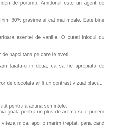
amidon de porumb. Amidonul este un agent de
 minim 80% grasime si cat mai moale. Este bine
ioara esentei de vanilie. O puteti inlocui cu
 de napolitana pe care le aveti.
 taiata-o in doua, ca sa fie apropiata de
r de ciocolata ar fi un contrast vizual placut.
cutit pentru a aduna semintele.
staia goala pentru un plus de aroma si le punem
 viteza mica, apoi o marim treptat, pana cand