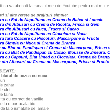
ti sa va abonati la canalul meu de Youtube pentru mai multe 
ti si alte retete de prajituri simple:
ura cu Foi de Napolitane cu Crema de Rahat si Lamaie
ura din Albusuri cu Crema de Ricotta, Frisca si Gem
ura din Albusuri cu Nuca, Fructe si Cacao
ura cu Foi de Napolitana cu Ciocolata si Nuca
ura fara Coacere cu Piscoturi, Mascarpone si Fructe
ura Simpla cu Nuca si Crema de Branza
 cu Blat de Pandispan si Crema de Mascarpone, Frisca s
ura cu Blat de Pandispan cu Cacao, Mousse de Zmeura, 
ura cu Capsuni, Blat Umed cu Ciocolata, Crema de Branza
 din Albusuri cu Crema de Mascarpone, Frisca si Fructe
DIENTE:
 blatul de bezea cu nuca:
uri
de zahar
e ulei
e faina
rita cu extract de vanilie
e la o portocala bio
de la o jumatate de lamaie