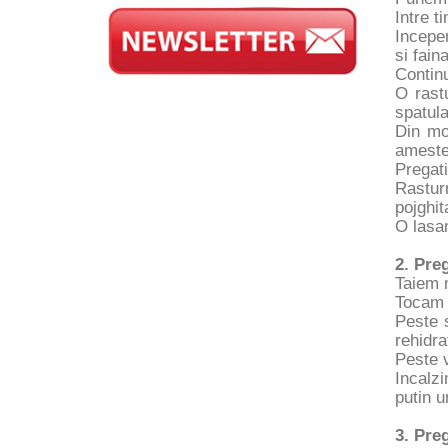
Intre t
Incepem
si fain
Continu
O rast
spatula
Din mo
ameste
Pregati
Rasturn
pojghit
O lasam
2. Pre
Taiem 
Tocam d
Peste 
rehidr
Peste v
Incalz
putin u
3. Pre