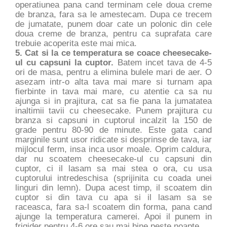
operatiunea pana cand terminam cele doua creme
de branza, fara sa le amestecam. Dupa ce trecem
de jumatate, punem doar cate un polonic din cele
doua creme de branza, pentru ca suprafata care
trebuie acoperita este mai mica.
5. Cat si la ce temperatura se coace cheesecake-
ul cu capsuni la cuptor.
Batem incet tava de 4-5
ori de masa, pentru a elimina bulele mari de aer. O
asezam intr-o alta tava mai mare si turnam apa
fierbinte in tava mai mare, cu atentie ca sa nu
ajunga si in prajitura, cat sa fie pana la jumatatea
inaltimii tavii cu cheesecake. Punem prajitura cu
branza si capsuni in cuptorul incalzit la 150 de
grade pentru 80-90 de minute. Este gata cand
marginile sunt usor ridicate si desprinse de tava, iar
mijlocul ferm, insa inca usor moale. Oprim caldura,
dar nu scoatem cheesecake-ul cu capsuni din
cuptor, ci il lasam sa mai stea o ora, cu usa
cuptorului intredeschisa (sprijinita cu coada unei
linguri din lemn). Dupa acest timp, il scoatem din
cuptor si din tava cu apa si il lasam sa se
raceasca, fara sa-l scoatem din forma, pana cand
ajunge la temperatura camerei. Apoi il punem in
frigider pentru 4-6 ore sau mai bine peste noapte.