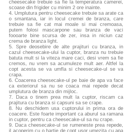
cheesecake trebuie sa fie la temperatura camerei,
scoase din frigider cu minim 2 ore inainte.
4. Umplutura pentru cheesecake trebuie sa arate ca
o smantana, iar in locul cremei de branza, care
trebuie sa fie cat mai moale si mai cremoasa,
putem folosi mascarpone sau branza de vaci
foooarte bine scursa de zer, insa in niciun caz
crema de branza light.
5. Spre deosebire de alte prajituri cu branza, in
cazul cheesecake-ului la cuptor, branza nu trebuie
batuta mult si la viteza mare caci, desi vrem sa fie
cremos, nu vrem sa acumuleze mult aer. Altfel la
copt acesta se va umfla si cheesecake-ul se va
crapa.
6. Coacerea cheesecake-ul pe baie de apa va face
ca exteriorul sa nu se coaca mai repede decat
umplutura de branza din mijloc.
7. Daca o tinem prea mult la cuptor, riscam ca
prajitura cu branza si capsuni sa se crape.
8. Nu deschidem usa cuptorului in prima ora de
coacere. Este foarte important ca aburul sa ramana
in cuptor, pentru ca cheesecake-ul sa nu crape.
9. Daca cheesecake-ul se rumeneste prea repede,
il acoperim cu o hartie de copt usor umezita cu apa