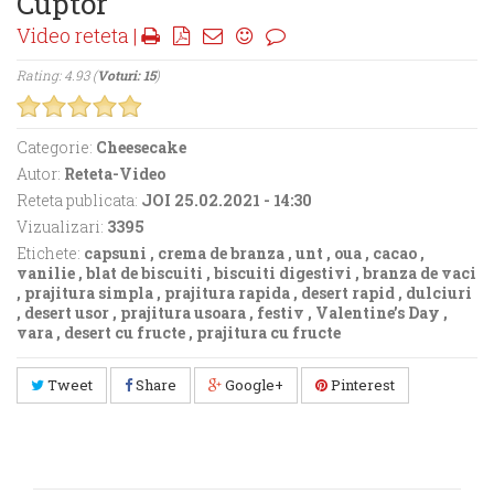
Cuptor
Video reteta |
Rating: 4.93 (
Voturi: 15
)
Categorie:
Cheesecake
Autor:
Reteta-Video
Reteta publicata:
JOI 25.02.2021 - 14:30
Vizualizari:
3395
Etichete:
capsuni
,
crema de branza
,
unt
,
oua
,
cacao
,
vanilie
,
blat de biscuiti
,
biscuiti digestivi
,
branza de vaci
,
prajitura simpla
,
prajitura rapida
,
desert rapid
,
dulciuri
,
desert usor
,
prajitura usoara
,
festiv
,
Valentine’s Day
,
vara
,
desert cu fructe
,
prajitura cu fructe
Tweet
Share
Google+
Pinterest