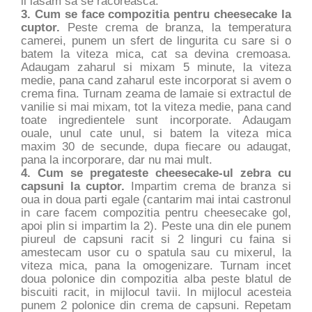
il lasam sa se racoreasca.
3. Cum se face compozitia pentru cheesecake la
cuptor.
Peste crema de branza, la temperatura
camerei, punem un sfert de lingurita cu sare si o
batem la viteza mica, cat sa devina cremoasa.
Adaugam zaharul si mixam 5 minute, la viteza
medie, pana cand zaharul este incorporat si avem o
crema fina. Turnam zeama de lamaie si extractul de
vanilie si mai mixam, tot la viteza medie, pana cand
toate ingredientele sunt incorporate. Adaugam
ouale, unul cate unul, si batem la viteza mica
maxim 30 de secunde, dupa fiecare ou adaugat,
pana la incorporare, dar nu mai mult.
4. Cum se pregateste cheesecake-ul zebra cu
capsuni la cuptor.
Impartim crema de branza si
oua in doua parti egale (cantarim mai intai castronul
in care facem compozitia pentru cheesecake gol,
apoi plin si impartim la 2). Peste una din ele punem
piureul de capsuni racit si 2 linguri cu faina si
amestecam usor cu o spatula sau cu mixerul, la
viteza mica, pana la omogenizare. Turnam incet
doua polonice din compozitia alba peste blatul de
biscuiti racit, in mijlocul tavii. In mijlocul acesteia
punem 2 polonice din crema de capsuni. Repetam