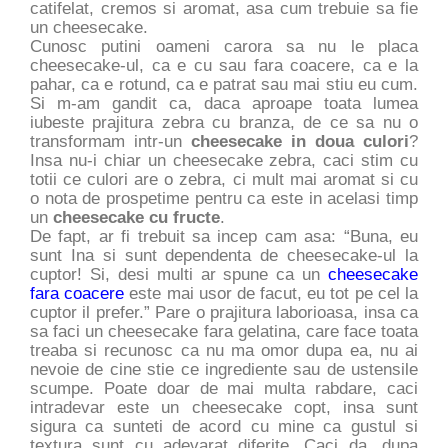
catifelat, cremos si aromat, asa cum trebuie sa fie
un cheesecake.
Cunosc putini oameni carora sa nu le placa
cheesecake-ul, ca e cu sau fara coacere, ca e la
pahar, ca e rotund, ca e patrat sau mai stiu eu cum.
Si m-am gandit ca, daca aproape toata lumea
iubeste prajitura zebra cu branza, de ce sa nu o
transformam intr-un
cheesecake in doua culori
?
Insa nu-i chiar un cheesecake zebra, caci stim cu
totii ce culori are o zebra, ci mult mai aromat si cu
o nota de prospetime pentru ca este in acelasi timp
un
cheesecake cu fructe
.
De fapt, ar fi trebuit sa incep cam asa: “Buna, eu
sunt Ina si sunt dependenta de cheesecake-ul la
cuptor! Si, desi multi ar spune ca un
cheesecake
fara coacere
este mai usor de facut, eu tot pe cel la
cuptor il prefer.” Pare o prajitura laborioasa, insa ca
sa faci un cheesecake fara gelatina, care face toata
treaba si recunosc ca nu ma omor dupa ea, nu ai
nevoie de cine stie ce ingrediente sau de ustensile
scumpe. Poate doar de mai multa rabdare, caci
intradevar este un cheesecake copt, insa sunt
sigura ca sunteti de acord cu mine ca gustul si
textura sunt cu adevarat diferite. Caci da, dupa