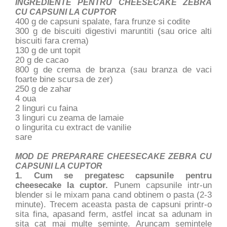
INGREDIENTE PENTRU CHEESECAKE ZEBRA
CU CAPSUNI LA CUPTOR
400 g de capsuni spalate, fara frunze si codite
300 g de biscuiti digestivi maruntiti (sau orice alti
biscuiti fara crema)
130 g de unt topit
20 g de cacao
800 g de crema de branza (sau branza de vaci
foarte bine scursa de zer)
250 g de zahar
4 oua
2 linguri cu faina
3 linguri cu zeama de lamaie
o lingurita cu extract de vanilie
sare
MOD DE PREPARARE CHEESECAKE ZEBRA CU
CAPSUNI LA CUPTOR
1. Cum se pregatesc capsunile pentru
cheesecake la cuptor.
Punem capsunile intr-un
blender si le mixam pana cand obtinem o pasta (2-3
minute). Trecem aceasta pasta de capsuni printr-o
sita fina, apasand ferm, astfel incat sa adunam in
sita cat mai multe seminte. Aruncam semintele