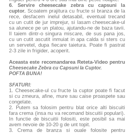
6. Servire cheesecake zebra cu capsuni la
cuptor.
Scoatem prajitura cu fructe si branza de la
rece, desfacem inelul detasabil, eventual trecand
cu un cutit de jur imprejur, si lasam cheesecake-ul
sa alunece pe un platou, ajutandu-ne de baza tavii.
Il taiem dintr-o singura miscare, de sus pana jos,
cu un cutit ascutit inmuiat in apa calda si sters cu
un servetel, dupa fiecare taietura. Poate fi pastrat
2-3 zile in frigider, acoperit.
Aceasta este recomandarea Reteta-Video pentru
Cheesecake Zebra cu Capsuni la Cuptor.
POFTA BUNA!
SFATURI:
1. Cheesecake-ul cu fructe la cuptor poate fi facut
si cu zmeura, afine, mure sau caise proaspete sau
congelate.
2. Putem sa folosim pentru blat orice alti biscuiti
fara crema (insa nu va recomand biscuitii populari).
In functie de biscuitii folositi, este posibil sa mai
avem nevoie de 10-20 g de unt topit.
3. Crema de branza si ouale folosite pentru