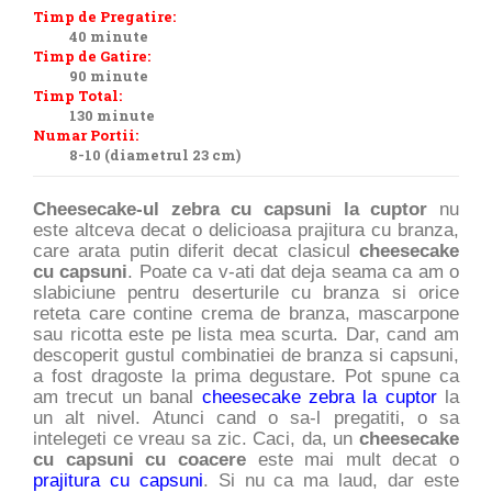
Timp de Pregatire:
40 minute
Timp de Gatire:
90 minute
Timp Total:
130 minute
Numar Portii:
8-10 (diametrul 23 cm)
Cheesecake-ul zebra cu capsuni la cuptor
nu
este altceva decat o delicioasa prajitura cu branza,
care arata putin diferit decat clasicul
cheesecake
cu capsuni
. Poate ca v-ati dat deja seama ca am o
slabiciune pentru deserturile cu branza si orice
reteta care contine crema de branza, mascarpone
sau ricotta este pe lista mea scurta. Dar, cand am
descoperit gustul combinatiei de branza si capsuni,
a fost dragoste la prima degustare. Pot spune ca
am trecut un banal
cheesecake zebra la cuptor
la
un alt nivel. Atunci cand o sa-l pregatiti, o sa
intelegeti ce vreau sa zic. Caci, da, un
cheesecake
cu capsuni cu coacere
este mai mult decat o
prajitura cu capsuni
. Si nu ca ma laud, dar este