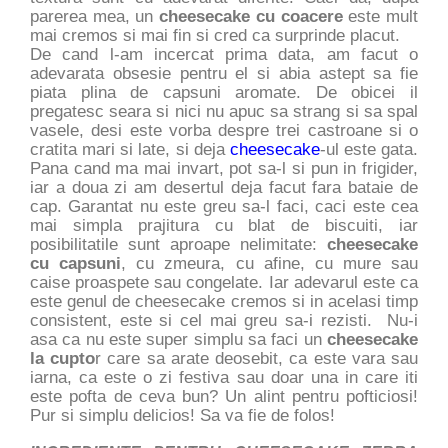
parerea mea, un
cheesecake cu coacere
este mult
mai cremos si mai fin si cred ca surprinde placut.
De cand l-am incercat prima data, am facut o
adevarata obsesie pentru el si abia astept sa fie
piata plina de capsuni aromate. De obicei il
pregatesc seara si nici nu apuc sa strang si sa spal
vasele, desi este vorba despre trei castroane si o
cratita mari si late, si deja
cheesecake
-ul este gata.
Pana cand ma mai invart, pot sa-l si pun in frigider,
iar a doua zi am desertul deja facut fara bataie de
cap. Garantat nu este greu sa-l faci, caci este cea
mai simpla prajitura cu blat de biscuiti, iar
posibilitatile sunt aproape nelimitate:
cheesecake
cu capsuni
, cu zmeura, cu afine, cu mure sau
caise proaspete sau congelate. Iar adevarul este ca
este genul de cheesecake cremos si in acelasi timp
consistent, este si cel mai greu sa-i rezisti. Nu-i
asa ca nu este super simplu sa faci un
cheesecake
la cupto
r care sa arate deosebit, ca este vara sau
iarna, ca este o zi festiva sau doar una in care iti
este pofta de ceva bun? Un alint pentru pofticiosi!
Pur si simplu delicios! Sa va fie de folos!