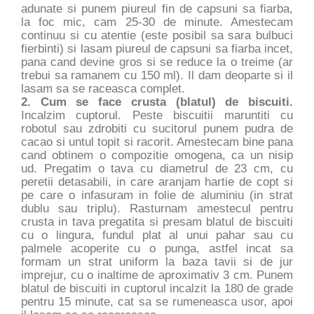
adunate si punem piureul fin de capsuni sa fiarba,
la foc mic, cam 25-30 de minute. Amestecam
continuu si cu atentie (este posibil sa sara bulbuci
fierbinti) si lasam piureul de capsuni sa fiarba incet,
pana cand devine gros si se reduce la o treime (ar
trebui sa ramanem cu 150 ml). Il dam deoparte si il
lasam sa se raceasca complet.
2. Cum se face crusta (blatul) de biscuiti.
Incalzim cuptorul. Peste biscuitii maruntiti cu
robotul sau zdrobiti cu sucitorul punem pudra de
cacao si untul topit si racorit. Amestecam bine pana
cand obtinem o compozitie omogena, ca un nisip
ud. Pregatim o tava cu diametrul de 23 cm, cu
peretii detasabili, in care aranjam hartie de copt si
pe care o infasuram in folie de aluminiu (in strat
dublu sau triplu). Rasturnam amestecul pentru
crusta in tava pregatita si presam blatul de biscuiti
cu o lingura, fundul plat al unui pahar sau cu
palmele acoperite cu o punga, astfel incat sa
formam un strat uniform la baza tavii si de jur
imprejur, cu o inaltime de aproximativ 3 cm. Punem
blatul de biscuiti in cuptorul incalzit la 180 de grade
pentru 15 minute, cat sa se rumeneasca usor, apoi