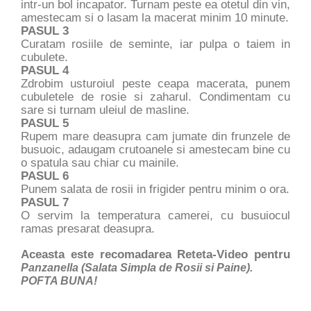
intr-un bol incapator. Turnam peste ea otetul din vin,
amestecam si o lasam la macerat minim 10 minute.
PASUL 3
Curatam rosiile de seminte, iar pulpa o taiem in
cubulete.
PASUL 4
Zdrobim usturoiul peste ceapa macerata, punem
cubuletele de rosie si zaharul. Condimentam cu
sare si turnam uleiul de masline.
PASUL 5
Rupem mare deasupra cam jumate din frunzele de
busuoic, adaugam crutoanele si amestecam bine cu
o spatula sau chiar cu mainile.
PASUL 6
Punem salata de rosii in frigider pentru minim o ora.
PASUL 7
O servim la temperatura camerei, cu busuiocul
ramas presarat deasupra.
Aceasta este recomadarea Reteta-Video pentru
Panzanella (Salata Simpla de Rosii si Paine).
POFTA BUNA!