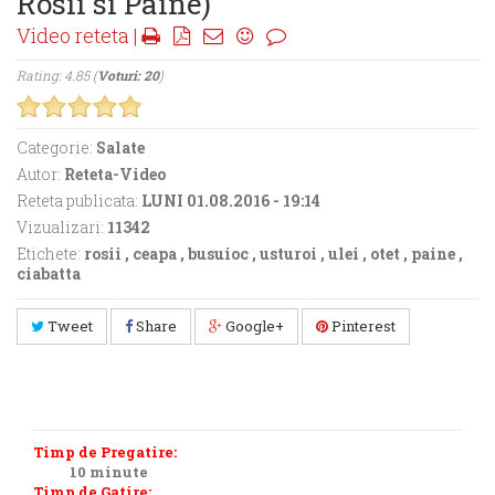
Rosii si Paine)
Video reteta |
Rating: 4.85 (
Voturi: 20
)
Categorie:
Salate
Autor:
Reteta-Video
Reteta publicata:
LUNI 01.08.2016 - 19:14
Vizualizari:
11342
Etichete:
rosii
,
ceapa
,
busuioc
,
usturoi
,
ulei
,
otet
,
paine
,
ciabatta
Tweet
Share
Google+
Pinterest
Timp de Pregatire:
10 minute
Timp de Gatire: