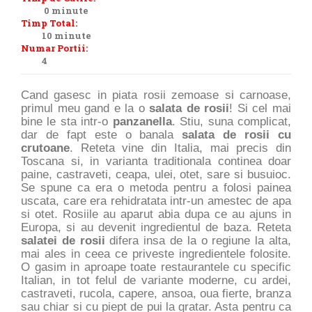
0 minute
Timp Total:
10 minute
Numar Portii:
4
Cand gasesc in piata rosii zemoase si carnoase,
primul meu gand e la o
salata de rosii
! Si cel mai
bine le sta intr-o
panzanella
. Stiu, suna complicat,
dar de fapt este o banala
salata de rosii cu
crutoane
. Reteta vine din Italia, mai precis din
Toscana si, in varianta traditionala continea doar
paine, castraveti, ceapa, ulei, otet, sare si busuioc.
Se spune ca era o metoda pentru a folosi painea
uscata, care era rehidratata intr-un amestec de apa
si otet. Rosiile au aparut abia dupa ce au ajuns in
Europa, si au devenit ingredientul de baza. Reteta
salatei de rosii
difera insa de la o regiune la alta,
mai ales in ceea ce priveste ingredientele folosite.
O gasim in aproape toate restaurantele cu specific
Italian, in tot felul de variante moderne, cu ardei,
castraveti, rucola, capere, ansoa, oua fierte, branza
sau chiar si cu piept de pui la gratar. Asta pentru ca