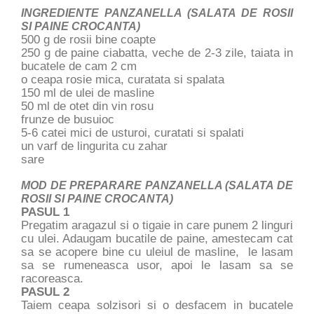
INGREDIENTE PANZANELLA (SALATA DE ROSII
SI PAINE CROCANTA)
500 g de rosii bine coapte
250 g de paine ciabatta, veche de 2-3 zile, taiata in
bucatele de cam 2 cm
o ceapa rosie mica, curatata si spalata
150 ml de ulei de masline
50 ml de otet din vin rosu
frunze de busuioc
5-6 catei mici de usturoi, curatati si spalati
un varf de lingurita cu zahar
sare
MOD DE PREPARARE PANZANELLA (SALATA DE
ROSII SI PAINE CROCANTA)
PASUL 1
Pregatim aragazul si o tigaie in care punem 2 linguri
cu ulei. Adaugam bucatile de paine, amestecam cat
sa se acopere bine cu uleiul de masline, le lasam
sa se rumeneasca usor, apoi le lasam sa se
racoreasca.
PASUL 2
Taiem ceapa solzisori si o desfacem in bucatele