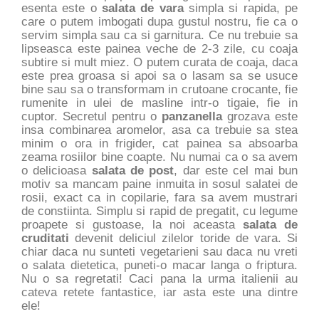
esenta este o
salata de vara
simpla si rapida, pe
care o putem imbogati dupa gustul nostru, fie ca o
servim simpla sau ca si garnitura. Ce nu trebuie sa
lipseasca este painea veche de 2-3 zile, cu coaja
subtire si mult miez. O putem curata de coaja, daca
este prea groasa si apoi sa o lasam sa se usuce
bine sau sa o transformam in crutoane crocante, fie
rumenite in ulei de masline intr-o tigaie, fie in
cuptor. Secretul pentru o
panzanella
grozava este
insa combinarea aromelor, asa ca trebuie sa stea
minim o ora in frigider, cat painea sa absoarba
zeama rosiilor bine coapte. Nu numai ca o sa avem
o delicioasa
salata de post
, dar este cel mai bun
motiv sa mancam paine inmuita in sosul salatei de
rosii, exact ca in copilarie, fara sa avem mustrari
de constiinta. Simplu si rapid de pregatit, cu legume
proapete si gustoase, la noi aceasta
salata de
cruditati
devenit deliciul zilelor toride de vara. Si
chiar daca nu sunteti vegetarieni sau daca nu vreti
o salata dietetica, puneti-o macar langa o friptura.
Nu o sa regretati! Caci pana la urma italienii au
cateva retete fantastice, iar asta este una dintre
ele!