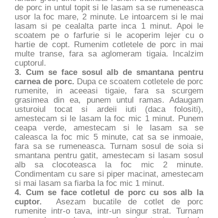
de porc in untul topit si le lasam sa se rumeneasca
usor la foc mare, 2 minute. Le intoarcem si le mai
lasam si pe cealalta parte inca 1 minut. Apoi le
scoatem pe o farfurie si le acoperim lejer cu o
hartie de copt. Rumenim cotletele de porc in mai
multe transe, fara sa aglomeram tigaia. Incalzim
cuptorul.
3. Cum se face sosul alb de smantana pentru
carnea de porc.
Dupa ce scoatem cotletele de porc
rumenite, in aceeasi tigaie, fara sa scurgem
grasimea din ea, punem untul ramas. Adaugam
usturoiul tocat si ardeii iuti (daca folositi),
amestecam si le lasam la foc mic 1 minut. Punem
ceapa verde, amestecam si le lasam sa se
caleasca la foc mic 5 minute, cat sa se inmoaie,
fara sa se rumeneasca. Turnam sosul de soia si
smantana pentru gatit, amestecam si lasam sosul
alb sa clocoteasca la foc mic 2 minute.
Condimentam cu sare si piper macinat, amestecam
si mai lasam sa fiarba la foc mic 1 minut.
4. Cum se face cotletul de porc cu sos alb la
cuptor.
Asezam bucatile de cotlet de porc
rumenite intr-o tava, intr-un singur strat. Turnam