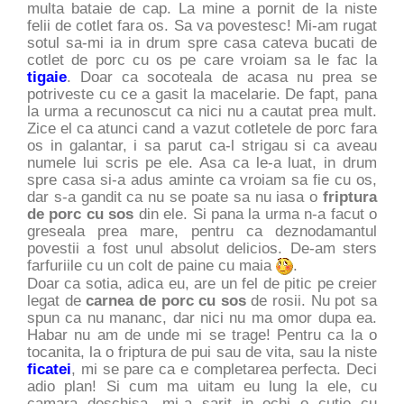
multa bataie de cap. La mine a pornit de la niste
felii de cotlet fara os. Sa va povestesc! Mi-am rugat
sotul sa-mi ia in drum spre casa cateva bucati de
cotlet de porc cu os pe care vroiam sa le fac la
tigaie
. Doar ca socoteala de acasa nu prea se
potriveste cu ce a gasit la macelarie. De fapt, pana
la urma a recunoscut ca nici nu a cautat prea mult.
Zice el ca atunci cand a vazut cotletele de porc fara
os in galantar, i sa parut ca-l strigau si ca aveau
numele lui scris pe ele. Asa ca le-a luat, in drum
spre casa si-a adus aminte ca vroiam sa fie cu os,
dar s-a gandit ca nu se poate sa nu iasa o
friptura
de porc cu sos
din ele. Si pana la urma n-a facut o
greseala prea mare, pentru ca deznodamantul
povestii a fost unul absolut delicios. De-am sters
farfuriile cu un colt de paine cu maia
.
Doar ca sotia, adica eu, are un fel de pitic pe creier
legat de
carnea de porc cu sos
de rosii. Nu pot sa
spun ca nu mananc, dar nici nu ma omor dupa ea.
Habar nu am de unde mi se trage! Pentru ca la o
tocanita, la o friptura de pui sau de vita, sau la niste
ficatei
, mi se pare ca e completarea perfecta. Deci
adio plan! Si cum ma uitam eu lung la ele, cu
camara deschisa, mi-a sarit in ochi o cutie cu