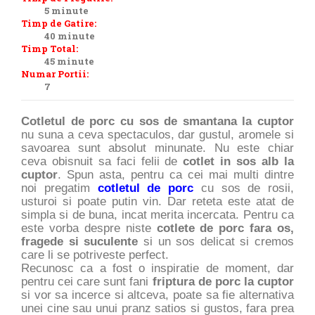
5 minute
Timp de Gatire:
40 minute
Timp Total:
45 minute
Numar Portii:
7
Cotletul de porc cu sos de smantana la cuptor
nu suna a ceva spectaculos, dar gustul, aromele si
savoarea sunt absolut minunate. Nu este chiar
ceva obisnuit sa faci felii de
cotlet in sos alb la
cuptor
. Spun asta, pentru ca cei mai multi dintre
noi pregatim
cotletul de porc
cu sos de rosii,
usturoi si poate putin vin. Dar reteta este atat de
simpla si de buna, incat merita incercata. Pentru ca
este vorba despre niste
cotlete de porc fara os,
fragede si suculente
si un sos delicat si cremos
care li se potriveste perfect.
Recunosc ca a fost o inspiratie de moment, dar
pentru cei care sunt fani
friptura de porc la cuptor
si vor sa incerce si altceva, poate sa fie alternativa
unei cine sau unui pranz satios si gustos, fara prea