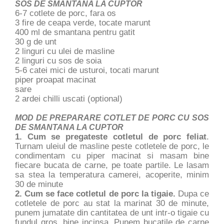
SOS DE SMANTANA LA CUPTOR
6-7 cotlete de porc, fara os
3 fire de ceapa verde, tocate marunt
400 ml de smantana pentru gatit
30 g de unt
2 linguri cu ulei de masline
2 linguri cu sos de soia
5-6 catei mici de usturoi, tocati marunt
piper proapat macinat
sare
2 ardei chilli uscati (optional)
MOD DE PREPARARE COTLET DE PORC CU SOS
DE SMANTANA LA CUPTOR
1. Cum se pregateste cotletul de porc feliat
.
Turnam uleiul de masline peste cotletele de porc, le
condimentam cu piper macinat si masam bine
fiecare bucata de carne, pe toate partile. Le lasam
sa stea la temperatura camerei, acoperite, minim
30 de minute
2. Cum se face cotletul de porc la tigaie.
Dupa ce
cotletele de porc au stat la marinat 30 de minute,
punem jumatate din cantitatea de unt intr-o tigaie cu
fundul gros, bine incinsa. Punem bucatile de carne