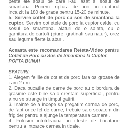
peste ele sosul pe care l-au lasat si sosul de
smantana. Punem friptura de porc in cuptorul
incalzit la 180 de grade pentru 15-20 de minute.
5. Servire cotlet de porc cu sos de smantana la
cuptor.
Servim cotletele de porc la cuptor calde, cu
sosul de smantana, alaturi de o salata, cu o
garnitura de cartofi (piure, gratinati sau natur), orez
sau legume fierte la aburi.
Aceasta este recomandarea Reteta-Video pentru
Cotlet de Porc cu Sos de Smantana la Cuptor.
POFTA BUNA!
SFATURI:
1. Alegem feliile de cotlet de porc fara os groase de
cam 2 cm.
2. Daca bucatile de carne de porc au o bordura de
grasime este bine sa o crestam superficial, pentru
a nu se strange in timpul gatirii.
3. Inainte de a incepe sa pregatim carnea de porc,
de fapt orice fel de carne, trebuie sa o scoatem din
frigider pentru a ajunge la temperatura camerei.
4. Folosim intotdeauna un cleste de bucatarie
pentru a intoarce carnea in tigaie.