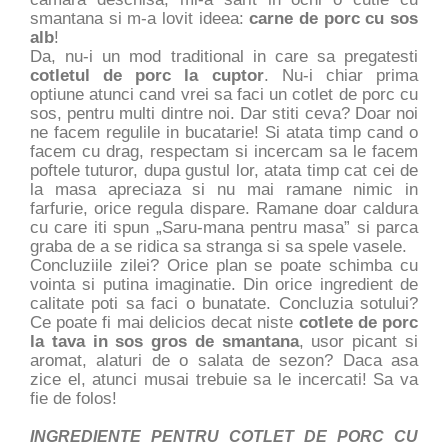
smantana si m-a lovit ideea:
carne de porc cu sos
alb
!
Da, nu-i un mod traditional in care sa pregatesti
cotletul de porc la cuptor
. Nu-i chiar prima
optiune atunci cand vrei sa faci un cotlet de porc cu
sos, pentru multi dintre noi. Dar stiti ceva? Doar noi
ne facem regulile in bucatarie! Si atata timp cand o
facem cu drag, respectam si incercam sa le facem
poftele tuturor, dupa gustul lor, atata timp cat cei de
la masa apreciaza si nu mai ramane nimic in
farfurie, orice regula dispare. Ramane doar caldura
cu care iti spun „Saru-mana pentru masa” si parca
graba de a se ridica sa stranga si sa spele vasele.
Concluziile zilei? Orice plan se poate schimba cu
vointa si putina imaginatie. Din orice ingredient de
calitate poti sa faci o bunatate. Concluzia sotului?
Ce poate fi mai delicios decat niste
cotlete de porc
la tava in sos gros de smantana
, usor picant si
aromat, alaturi de o salata de sezon? Daca asa
zice el, atunci musai trebuie sa le incercati! Sa va
fie de folos!
INGREDIENTE PENTRU COTLET DE PORC CU