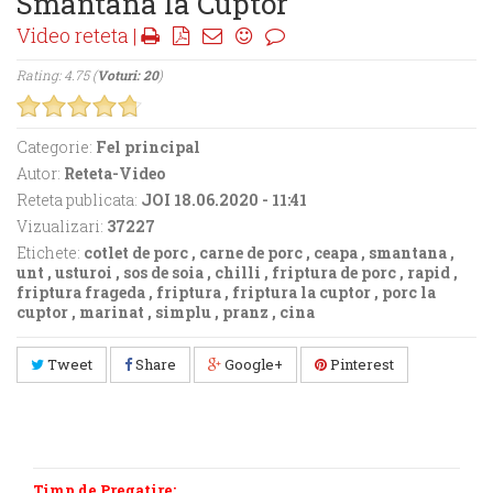
Smantana la Cuptor
Video reteta |
Rating: 4.75 (
Voturi: 20
)
Categorie:
Fel principal
Autor:
Reteta-Video
Reteta publicata:
JOI 18.06.2020 - 11:41
Vizualizari:
37227
Etichete:
cotlet de porc
,
carne de porc
,
ceapa
,
smantana
,
unt
,
usturoi
,
sos de soia
,
chilli
,
friptura de porc
,
rapid
,
friptura frageda
,
friptura
,
friptura la cuptor
,
porc la
cuptor
,
marinat
,
simplu
,
pranz
,
cina
Tweet
Share
Google+
Pinterest
Timp de Pregatire: