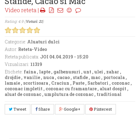
Stafide, Cacao si Mac
Video reteta |
Rating: 4.9 (
Voturi: 21
)
Categorie:
Aluaturi dulci
Autor:
Reteta-Video
Reteta publicata:
JOI 04.04.2019 - 15:20
Vizualizari:
11319
Etichete:
faina
,
lapte
,
galbenusuri
,
unt
,
ulei
,
zahar
,
drojdie
,
vanilie
,
nuca
,
cacao
,
stafide
,
mac
,
portocala
,
lamaie
,
scortisoara
,
Craciun
,
Paste
,
Sarbatori
,
cozonac
,
cozonac impletit
,
cozonac cu framantare
,
aluat dospit
,
aluat de cozonac
,
umplutura de cozonac
,
traditional
Tweet
Share
Google+
Pinterest