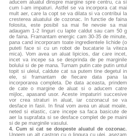
aducem aluatul dinspre margine spre centru, ca si
cum l-am impaturi. Astfel se va incorpora cat mai
mult aer, care la copt se va dilata si va contribui la
cresterea aluatului de cozonac. In functie de faina
folosita, este posibil sa mai fie nevoie sa mai
adaugam 1-2 linguri cu lapte caldut sau cam 50 g
de faina. Framantam energic cam 30-35 de minute,
pana cand incorporam toate ingredientele lichide (o
puteti face si cu un robot de bucatarie la viteza
mica). Vom avea un aluat lipicios, dar care incet,
incet va incepe sa se desprinda de pe marginile
bolului si de pe mana. Turnam putin cate putin untul
topit si uleiul, caldute cat sa putem tine degetul in
ele, si framantam de fiecare data pana la
incorporarea completa. De data aceasta, prindem
de cate o margine de aluat si o aducem catre
mijloc, apasand usor. Aceste impaturiri succesive
vor crea straturi in aluat, iar cozonacul se va
desface in fasii. In final vom avea un aluat moale,
neted si elastic, care incepe sa faca basicute de
aer la suprafata si se desface complet de pe maini
si de pe marginile vasului.
4. Cum si cat se dospeste aluatul de cozonac.
Ungem un alt castron cu o lingura cu ulei, asezam