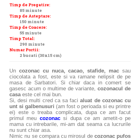
Timp de Pregatire:
85 minute
Timp de Asteptare:
150 minute
Timp de Coacere:
55 minute
Timp Total:
290 minute
Numar Portii:
2 bucati (30x15 cm)
Un
cozonac cu nuca, cacao, stafide, mac
sau
ciocolata a fost, este si va ramane nelipsit de pe
masa de Sarbatori. Si chiar daca in comert se
gasesc acum o multime de variante,
cozonacul de
casa
este cel mai bun.
Si, desi multi cred ca sa faci
aluat de cozonac cu
unt si galbenusuri
(am fost o perioada si eu printre
ei) este o treaba complicata, dupa ce am facut
primul meu
cozonac
si dupa ce am ametit-o pe
mama cu intrebarile, mi-am dat seama ca lucrurile
nu sunt chiar asa.
Nimic nu se compara cu mirosul de
cozonac pufos