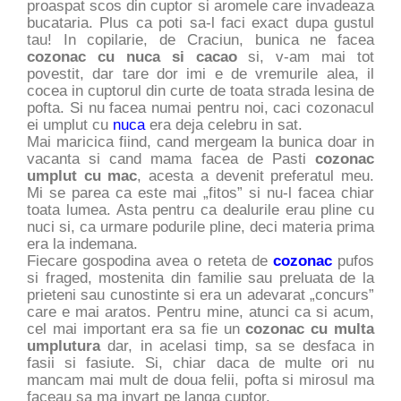
proaspat scos din cuptor si aromele care invadeaza
bucataria. Plus ca poti sa-l faci exact dupa gustul
tau! In copilarie, de Craciun, bunica ne facea
cozonac cu nuca si cacao
si, v-am mai tot
povestit, dar tare dor imi e de vremurile alea, il
cocea in cuptorul din curte de toata strada lesina de
pofta. Si nu facea numai pentru noi, caci cozonacul
ei umplut cu
nuca
era deja celebru in sat.
Mai maricica fiind, cand mergeam la bunica doar in
vacanta si cand mama facea de Pasti
cozonac
umplut cu mac
, acesta a devenit preferatul meu.
Mi se parea ca este mai „fitos” si nu-l facea chiar
toata lumea. Asta pentru ca dealurile erau pline cu
nuci si, ca urmare podurile pline, deci materia prima
era la indemana.
Fiecare gospodina avea o reteta de
cozonac
pufos
si fraged, mostenita din familie sau preluata de la
prieteni sau cunostinte si era un adevarat „concurs”
care e mai aratos. Pentru mine, atunci ca si acum,
cel mai important era sa fie un
cozonac cu multa
umplutura
dar, in acelasi timp, sa se desfaca in
fasii si fasiute. Si, chiar daca de multe ori nu
mancam mai mult de doua felii, pofta si mirosul ma
faceau sa ma invart pe langa cuptor.