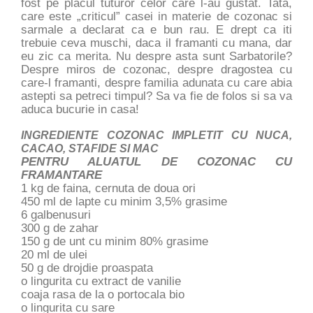
fost pe placul tuturor celor care l-au gustat. Tata,
care este „criticul” casei in materie de cozonac si
sarmale a declarat ca e bun rau. E drept ca iti
trebuie ceva muschi, daca il framanti cu mana, dar
eu zic ca merita. Nu despre asta sunt Sarbatorile?
Despre miros de cozonac, despre dragostea cu
care-l framanti, despre familia adunata cu care abia
astepti sa petreci timpul? Sa va fie de folos si sa va
aduca bucurie in casa!
INGREDIENTE COZONAC IMPLETIT CU NUCA,
CACAO, STAFIDE SI MAC
PENTRU ALUATUL DE COZONAC CU
FRAMANTARE
1 kg de faina, cernuta de doua ori
450 ml de lapte cu minim 3,5% grasime
6 galbenusuri
300 g de zahar
150 g de unt cu minim 80% grasime
20 ml de ulei
50 g de drojdie proaspata
o lingurita cu extract de vanilie
coaja rasa de la o portocala bio
o lingurita cu sare