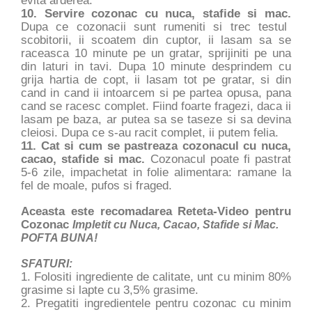
evita arderea.
10. Servire cozonac cu nuca, stafide si mac.
Dupa ce cozonacii sunt rumeniti si trec testul
scobitorii, ii scoatem din cuptor, ii lasam sa se
raceasca 10 minute pe un gratar, sprijiniti pe una
din laturi in tavi. Dupa 10 minute desprindem cu
grija hartia de copt, ii lasam tot pe gratar, si din
cand in cand ii intoarcem si pe partea opusa, pana
cand se racesc complet. Fiind foarte fragezi, daca ii
lasam pe baza, ar putea sa se taseze si sa devina
cleiosi. Dupa ce s-au racit complet, ii putem felia.
11. Cat si cum se pastreaza cozonacul cu nuca,
cacao, stafide si mac.
Cozonacul poate fi pastrat
5-6 zile, impachetat in folie alimentara: ramane la
fel de moale, pufos si fraged.
Aceasta este recomadarea Reteta-Video pentru
Cozonac
Impletit cu Nuca, Cacao, Stafide si Mac.
POFTA BUNA!
SFATURI:
1. Folositi ingrediente de calitate, unt cu minim 80%
grasime si lapte cu 3,5% grasime.
2. Pregatiti ingredientele pentru cozonac cu minim