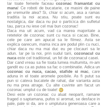
Iar toate femeile faceau
cozonac framantat cu
mana
! Ce roboti de bucatarie, ce masini de paine
pe vremurile alea? Si, chiar si acum, asa a ramas
traditia la noi acasa. Nu stiu, poate sunt eu
nostalgica, dar daca nu pui o particica din sufletul
tau, parca nu iese cel mai bun cozonac!
Daca ma uit acum, vad ca marea majoritate a
retetelor de cozonac sunt cu nuca si cacao. Bine,
cele pe care am apucat sa le filmez. Asta se
explica oarecum, mama inca are podul plin cu nuci,
chiar daca nu ma mai duc eu pe clocauri sa le
adun. Iar pe la noi, prin sudul tarii,
cozonacul cu
nuca
este cel traditional, un fel de cozonacul casei.
Dar cand vreau sa fie toata lumea multumita, m-am
gandit eu ca as putea sa fac o combinatie. Adica un
cozonac cu nuca, cacao, stafide si mac
, care
aduna in el toate aromele posibile. As fi putut sa
pun si cateva bucatele de rahat, dar varianta asta
nu ma prea atrage. Cu alte cuvinte am facut un
cozonac umplut cu de toate!
Desi este un cozonac cu aluat neoparit, ramane
fraged o saptamana, pufos si aromat, se desface in
pale, pale si da, are o umplutura generoasa care a