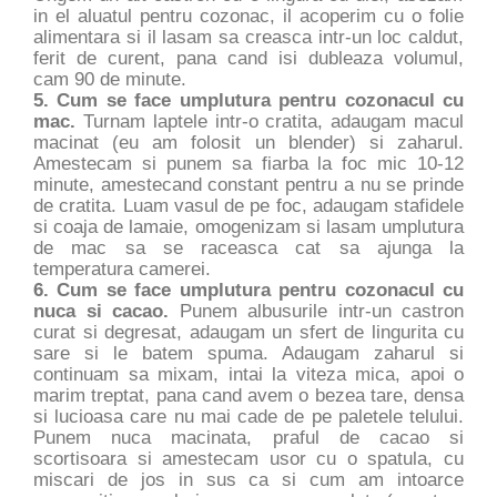
in el aluatul pentru cozonac, il acoperim cu o folie
alimentara si il lasam sa creasca intr-un loc caldut,
ferit de curent, pana cand isi dubleaza volumul,
cam 90 de minute.
5. Cum se face umplutura pentru cozonacul cu
mac.
Turnam laptele intr-o cratita, adaugam macul
macinat (eu am folosit un blender) si zaharul.
Amestecam si punem sa fiarba la foc mic 10-12
minute, amestecand constant pentru a nu se prinde
de cratita. Luam vasul de pe foc, adaugam stafidele
si coaja de lamaie, omogenizam si lasam umplutura
de mac sa se raceasca cat sa ajunga la
temperatura camerei.
6. Cum se face umplutura pentru cozonacul cu
nuca si cacao.
Punem albusurile intr-un castron
curat si degresat, adaugam un sfert de lingurita cu
sare si le batem spuma. Adaugam zaharul si
continuam sa mixam, intai la viteza mica, apoi o
marim treptat, pana cand avem o bezea tare, densa
si lucioasa care nu mai cade de pe paletele telului.
Punem nuca macinata, praful de cacao si
scortisoara si amestecam usor cu o spatula, cu
miscari de jos in sus ca si cum am intoarce