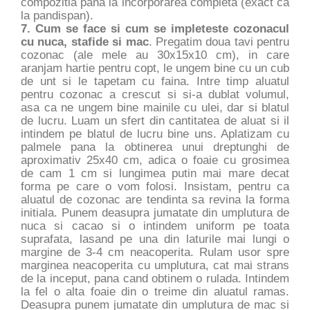
compozitia pana la incorporarea completa (exact ca
la pandispan).
7. Cum se face si cum se impleteste cozonacul
cu nuca, stafide si mac
. Pregatim doua tavi pentru
cozonac (ale mele au 30x15x10 cm), in care
aranjam hartie pentru copt, le ungem bine cu un cub
de unt si le tapetam cu faina. Intre timp aluatul
pentru cozonac a crescut si si-a dublat volumul,
asa ca ne ungem bine mainile cu ulei, dar si blatul
de lucru. Luam un sfert din cantitatea de aluat si il
intindem pe blatul de lucru bine uns. Aplatizam cu
palmele pana la obtinerea unui dreptunghi de
aproximativ 25x40 cm, adica o foaie cu grosimea
de cam 1 cm si lungimea putin mai mare decat
forma pe care o vom folosi. Insistam, pentru ca
aluatul de cozonac are tendinta sa revina la forma
initiala. Punem deasupra jumatate din umplutura de
nuca si cacao si o intindem uniform pe toata
suprafata, lasand pe una din laturile mai lungi o
margine de 3-4 cm neacoperita. Rulam usor spre
marginea neacoperita cu umplutura, cat mai strans
de la inceput, pana cand obtinem o rulada. Intindem
la fel o alta foaie din o treime din aluatul ramas.
Deasupra punem jumatate din umplutura de mac si