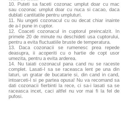
10. Puteti sa faceti cozonac umplut doar cu mac
sau cozonac umplut doar cu nuca si cacao, daca
dublati cantitatile pentru umpluturi.
11. Nu ungeti cozonacul cu ou decat chiar inainte
de a-l pune in cuptor.
12. Coaceti cozonacul in cuptorul preincalzit. In
primele 20 de minute nu deschideti usa cuptorului,
pentru a evita fluctuatiile bruste de temperatura.
13. Daca cozonacii se rumenesc prea repede
deasupra, ii acoperiti cu o hartie de copt usor
umezita, pentru a evita arderea.
14. Nu taiati cozonacul pana cand nu se raceste
complet. Lasati-l sa se raceasca lent pe una din
laturi, un gratar de bucatarie si, din cand in cand,
intoarceti-l si pe partea opusa! Nu va recomand sa
dati cozonacii fierbinti la rece, ci sa-i lasati sa se
raceasca incet, caci altfel nu vor mai fi la fel de
pufosi.