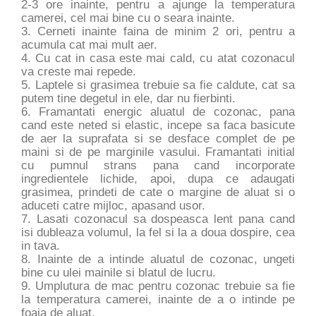
2-3 ore inainte, pentru a ajunge la temperatura
camerei, cel mai bine cu o seara inainte.
3. Cerneti inainte faina de minim 2 ori, pentru a
acumula cat mai mult aer.
4. Cu cat in casa este mai cald, cu atat cozonacul
va creste mai repede.
5. Laptele si grasimea trebuie sa fie caldute, cat sa
putem tine degetul in ele, dar nu fierbinti.
6. Framantati energic aluatul de cozonac, pana
cand este neted si elastic, incepe sa faca basicute
de aer la suprafata si se desface complet de pe
maini si de pe marginile vasului. Framantati initial
cu pumnul strans pana cand incorporate
ingredientele lichide, apoi, dupa ce adaugati
grasimea, prindeti de cate o margine de aluat si o
aduceti catre mijloc, apasand usor.
7. Lasati cozonacul sa dospeasca lent pana cand
isi dubleaza volumul, la fel si la a doua dospire, cea
in tava.
8. Inainte de a intinde aluatul de cozonac, ungeti
bine cu ulei mainile si blatul de lucru.
9. Umplutura de mac pentru cozonac trebuie sa fie
la temperatura camerei, inainte de a o intinde pe
foaia de aluat.