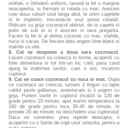
stafide, o intindem uniform, lasand la fel o margine
neacoperita, si formam si rulada cu mac. Asezam
cele doua rulouri unul langa altul, le unim capetele
si le impletim, trecandu-le unul peste celalalt.
Ridicam cu grija cozonacul obtinut, de la capete si
putin de sub el si il asezam in tava pregatita.
Facem la fel si al doilea cozonac cu mac, stafide,
nuca si cacao. De fiecare data ungem bine blatul si
mainile cu ulei.
8. Cat se dospeste a doua oara cozonacul.
Lasam cozonacii sa creasca in forme, acoperiti cu
folie alimentara si tot intr-un loc cald, pana cand
ajung la inaltimea tavilor, cam o ora. Incalzim
cuptorul.
9. Cat se coace cozonacul cu nuca si mac.
Dupa
ce cozonacii au crescut, turnam 2 linguri cu lapte
caldut peste galbenus, amestecam si ii ungem cu
grija. Punem tavile in cuptorul incalzit la 120 de
grade pentru 15 minute, apoi marim temperatura la
180 de grade pentru inca 35-40 de minute. In
primele 20 de minute nu deschidem usa cuptorului!
Daca se rumenesc prea repede deasupra, ii
acoperim cu o hartie de copt usor umezita, pentru a