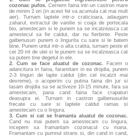
cozonac pufos.
Cernem faina intr-un castron mare
de minim 2 ori (in acest fel va acumula cat mai mult
aer). Turnam laptele intr-o craticioara, adaugam
zaharul, extractul de vanilie si coaja de portocala
bio, amestecam si le punem sa se incalzeasca cat
amestecul sa fie caldut, dar nu fierbinte. Peste
galbenusuri punem o lingurita cu sare si le batem
bine. Punem untul intr-o alta cratita, turnam peste el
cei 20 ml de ulei si le punem sa se incalzeasca cat
sa putem tine degetul in ele.
2. Cum se face aluatul de cozonac.
Facem o
adancitura in faina, faramitam in ea drojdia, punem
2-3 linguri de lapte caldut (din cel incalzit mai
devreme), o acoperim cu putina faina din jur si
lasam drojdia sa se activeze 10-15 minute, fara sa
amestecam, pana cand faina face crapaturi
deasupra ei. Turnam in castron galbenusurile
frecate cu sare si laptele caldut ramas si
amestecam cu o lingura.
3. Cum si cat se framanta aluatul de cozonac.
Cand nu mai putem sa amestecam cu lingura,
incepem sa framantam cozonacul cu mana.
Framantam cu pumnul strans si, din cand in cand,