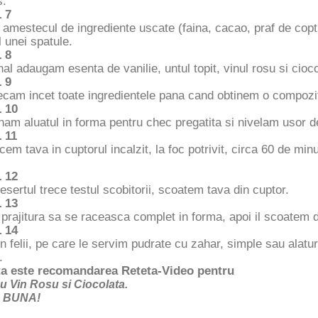
s.
 7
amestecul de ingrediente uscate (faina, cacao, praf de copt
l unei spatule.
 8
nal adaugam esenta de vanilie, untul topit, vinul rosu si cioc
 9
cam incet toate ingredientele pana cand obtinem o compozi
 10
am aluatul in forma pentru chec pregatita si nivelam usor 
 11
cem tava in cuptorul incalzit, la foc potrivit, circa 60 de m
 12
sertul trece testul scobitorii, scoatem tava din cuptor.
 13
rajitura sa se raceasca complet in forma, apoi il scoatem d
 14
n felii, pe care le servim pudrate cu zahar, simple sau alatur
.
a este recomandarea Reteta-Video pentru
u Vin Rosu si Ciocolata.
 BUNA!