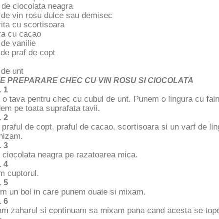
 de ciocolata neagra
 de vin rosu dulce sau demisec
rita cu scortisoara
ra cu cacao
de vanilie
 de praf de copt
 de unt
E PREPARARE CHEC CU VIN ROSU SI CIOCOLATA
 1
 tava pentru chec cu cubul de unt. Punem o lingura cu faina
dem pe toata suprafata tavii.
 2
raful de copt, praful de cacao, scortisoara si un varf de ling
nizam.
 3
ciocolata neagra pe razatoarea mica.
 4
m cuptorul.
 5
im un bol in care punem ouale si mixam.
 6
m zaharul si continuam sa mixam pana cand acesta se topes