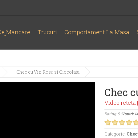
 De Mancare
Trucuri
Comportament La Masa
Chec cu Vin Rosu si Ciocolata
Chec c
Video reteta 
Rating: 5 (
Voturi: 1
Categorie:
Chec