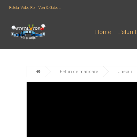
Reteta-Video.ro :: Vezi Si Gatesti
Home
Feluri
Feluri de mancare
Checuri