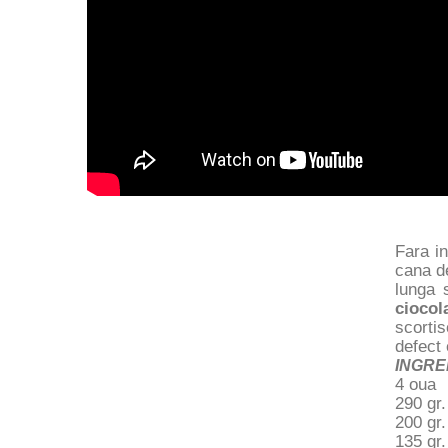
Fara i
cana de
lunga 
ciocol
scortis
defect 
INGRE
4 oua
290 gr.
200 gr.
135 gr.