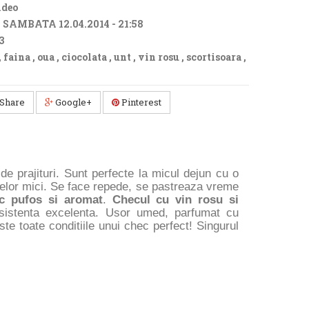
ideo
:
SAMBATA 12.04.2014 - 21:58
3
,
faina
,
oua
,
ciocolata
,
unt
,
vin rosu
,
scortisoara
,
Share
Google+
Pinterest
de prajituri. Sunt perfecte la micul dejun cu o
celor mici. Se face repede, se pastreaza vreme
c pufos si aromat
.
Checul cu vin rosu si
sistenta excelenta. Usor umed, parfumat cu
ste toate conditiile unui chec perfect! Singurul