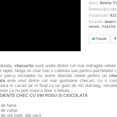
Autor:
Reteta-V
Reteta publicata
Vizualizari:
821
Etichete:
desert
cacao
,
vanilie
Tweet
ndoiala,
checurile
sunt unele dintre cel mai indragite retete 
 lapte, langa un ceai sau o cafeluta sau pentru pachetelul 
si parca niciodata nu avem destule retete pentru un
che
ata
este unul dintre cel mai gustoase
checuri
, cu o con
oara si cacao iar in final cu un gust de vin dulceag, intrune
este ca nu poti manca doar o feliuta...
DIENTE CHEC CU VIN ROSU SI CIOCOLATA
 de faina
 de zahar
 de unt topit, dar racit