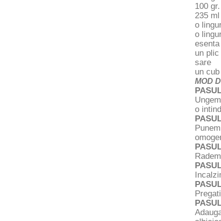
100 gr.
235 ml
o lingu
o lingu
esenta 
un plic
sare
un cub
MOD D
PASUL
Ungem o
o intin
PASUL
Punem p
omoge
PASUL
Radem 
PASUL
Incalzi
PASUL
Pregat
PASUL
Adauga