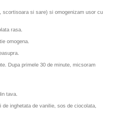
, scortisoara si sare) si omogenizam usor cu
olata rasa.
tie omogena.
deasupra.
inute. Dupa primele 30 de minute, micsoram
in tava.
i de inghetata de vanilie, sos de ciocolata,