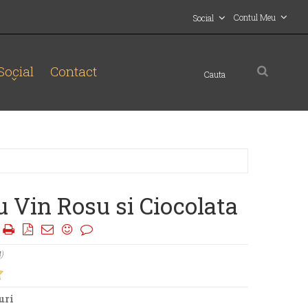
Contul Meu
Social
Social
Contact
u Vin Rosu si Ciocolata
|
4
)
uri