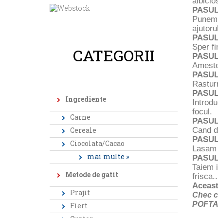
albicio
PASUL
Punem 
ajutoru
PASUL
Sper fi
CATEGORII
PASUL
Ameste
PASUL
Rasturn
PASUL
Ingrediente
Introdu
focul.
Carne
PASUL
Cereale
Cand de
PASUL
Ciocolata/Cacao
Lasam p
mai multe »
PASUL
Taiem i
Metode de gatit
frisca..
Aceast
Prajit
Chec c
POFTA
Fiert