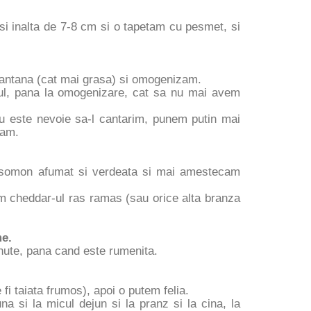
i inalta de 7-8 cm si o tapetam cu pesmet, si
antana (cat mai grasa) si omogenizam.
ul, pana la omogenizare, cat sa nu mai avem
 este nevoie sa-l cantarim, punem putin mai
cam.
 somon afumat si verdeata si mai amestecam
m cheddar-ul ras ramas (sau orice alta branza
me.
inute, pana cand este rumenita.
i taiata frumos), apoi o putem felia.
a si la micul dejun si la pranz si la cina, la