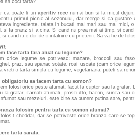
i sa coci tarta?
r ca poate fi un
aperitiv rece
numai bun si la micul dejun,
entru primul picnic al sezonului, dar merge si ca gustare c
teva ingrediente, taiata in bucati mai mari sau mai mici, o
, si la pranz si la cina. Si cand nu prea mai ai timp, si cand 
r, si cand iti e dor de o intalnire cu prietenii. Sa va fie de folo
RI:
em face tarta fara aluat cu legume?
m orice legume se potrivesc: mazare, broccoli sau fasole
hel, praz, sau spanac sotate, rosii uscate (cam orice legum
a vreti o tarta simpla cu legume, vegetariana, puteti sa renun
e obligatoriu sa facem tarta cu somon?
em folosi orice peste afumat, facut la cuptor sau la gratar. L
au la gratar, carnati afumati, prosciutto, bacon, sunca sau o
afumat sau mezeluri, este bine sa punem putina sare, pentru
branza folosim pentru tarta cu somon afumat?
folosit cheddar, dar se potriveste orice branza care se t
umat.
cere tarta sarata.