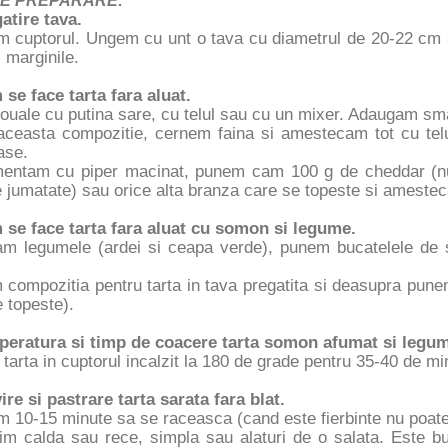
E PREPARARE:
atire tava.
im cuptorul. Ungem cu unt o tava cu diametrul de 20-22 cm s
 marginile.
se face tarta fara aluat.
ouale cu putina sare, cu telul sau cu un mixer. Adaugam sm
aceasta compozitie, cernem faina si amestecam tot cu tel
ase.
entam cu piper macinat, punem cam 100 g de cheddar (nu
e jumatate) sau orice alta branza care se topeste si ameste
 se face tarta fara aluat cu somon si legume.
m legumele (ardei si ceapa verde), punem bucatelele de
 compozitia pentru tarta in tava pregatita si deasupra pune
 topeste).
peratura si timp de coacere tarta somon afumat si legu
arta in cuptorul incalzit la 180 de grade pentru 35-40 de m
ire si pastrare tarta sarata fara blat.
 10-15 minute sa se raceasca (cand este fierbinte nu poate f
m calda sau rece, simpla sau alaturi de o salata. Este bun