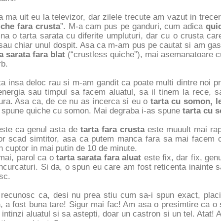
 ma uit eu la televizor, dar zilele trecute am vazut in trece
iche fara crusta
”. M-a cam pus pe ganduri, cum adica
qui
a o tarta sarata cu diferite umpluturi, dar cu o crusta care
 sau chiar unul dospit. Asa ca m-am pus pe cautat si am gas
a sarata fara blat
(“crustless quiche”), mai asemanatoare 
rb.
a insa deloc rau si m-am gandit ca poate multi dintre noi p
nergia sau timpul sa facem aluatul, sa il tinem la rece, sa
ura. Asa ca, de ce nu as incerca si eu o
tarta cu somon, l
s spune quiche cu somon. Mai degraba i-as spune
tarta cu 
este ca genul asta de
tarta fara crusta
este muuult mai rapi
lor scad simtitor, asa ca putem manca fara sa mai facem cal
n cuptor in mai putin de 10 de minute.
mai, parol ca o
tarta sarata fara aluat
este fix, dar fix, gen
ncurcaturi. Si da, o spun eu care am fost reticenta inainte
sc.
 recunosc ca, desi nu prea stiu cum sa-i spun exact, pl
n
, a fost buna tare! Sigur mai fac! Am asa o presimtire ca o
 intinzi aluatul si sa astepti, doar un castron si un tel. Atat! 