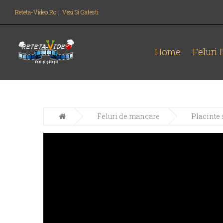
Reteta-Video.ro :: Vezi Si Gatesti
Home
Feluri
Feluri de mancare
Placinte 