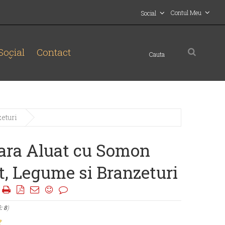
Contul Meu
Social
Social
Contact
eturi
fara Aluat cu Somon
, Legume si Branzeturi
|
: 8
)