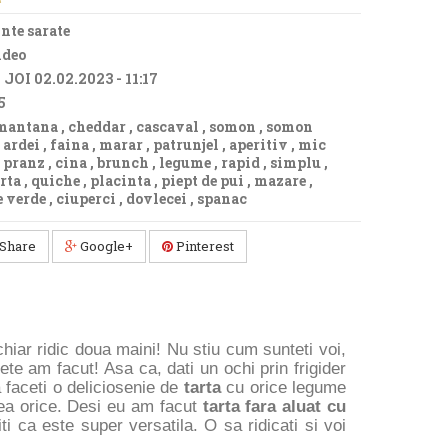
nte sarate
ideo
:
JOI 02.02.2023 - 11:17
5
mantana
,
cheddar
,
cascaval
,
somon
,
somon
,
ardei
,
faina
,
marar
,
patrunjel
,
aperitiv
,
mic
,
pranz
,
cina
,
brunch
,
legume
,
rapid
,
simplu
,
rta
,
quiche
,
placinta
,
piept de pui
,
mazare
,
e verde
,
ciuperci
,
dovlecei
,
spanac
Share
Google+
Pinterest
hiar ridic doua maini! Nu stiu cum sunteti voi,
tete am facut! Asa ca, dati un ochi prin frigider
faceti o deliciosenie de
tarta
cu orice legume
 ea orice. Desi eu am facut
tarta fara aluat cu
iti ca este super versatila. O sa ridicati si voi