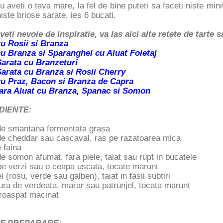
 aveti o tava mare, la fel de bine puteti sa faceti niste min
niste briose sarate, ies 6 bucati.
eti nevoie de inspiratie, va las aici alte retete de tarte s
cu Rosii si Branza
cu Branza si Sparanghel cu Aluat Foietaj
Sarata cu Branzeturi
Sarata cu Branza si Rosii Cherry
cu Praz, Bacon si Branza de Capra
fara Aluat cu Branza, Spanac si Somon
DIENTE:
de smantana fermentata grasa
de cheddar sau cascaval, ras pe razatoarea mica
 faina
e somon afumat, fara piele, taiat sau rupt in bucatele
pe verzi sau o ceapa uscata, tocate marunt
i (rosu, verde sau galben), taiat in fasii subtiri
ura de verdeata, marar sau patrunjel, tocata marunt
proaspat macinat