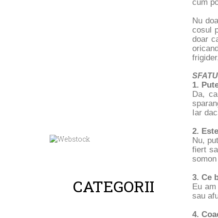
cum pot
Nu doa
cosul p
doar ca
oricand
frigide
SFATU
1. Put
Da, ca
sparang
Iar dac
2. Est
Nu, put
fiert s
somon 
3. Ce 
CATEGORII
Eu am 
sau af
4. Coa