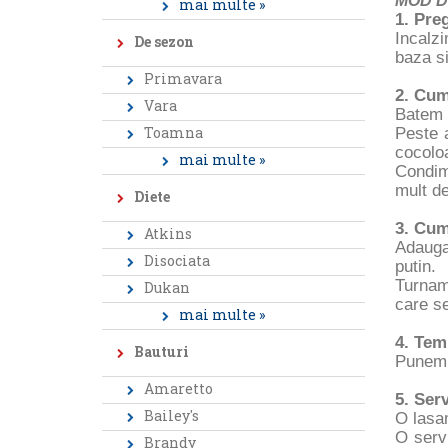
MOD D
mai multe »
1. Preg
Incalz
De sezon
baza si
Primavara
2. Cum 
Vara
Batem 
Toamna
Peste 
cocolo
mai multe »
Condim
mult d
Diete
3. Cum
Atkins
Adauga
Disociata
putin.
Turnam
Dukan
care se
mai multe »
4. Tem
Bauturi
Punem t
Amaretto
5. Serv
Bailey's
O lasam
O servi
Brandy