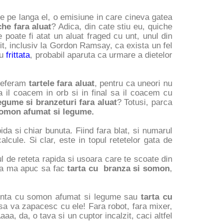
re pe langa el, o emisiune in care cineva gatea
che fara aluat
? Adica, din cate stiu eu, quiche
 poate fi atat un aluat fraged cu unt, unul din
it, inclusiv la Gordon Ramsay, ca exista un fel
cu
frittata
, probabil aparuta ca urmare a dietelor
referam
tartele fara aluat
, pentru ca uneori nu
 il coacem in orb si in final sa il coacem cu
egume si branzeturi fara aluat
? Totusi, parca
somon afumat si legume.
da si chiar bunuta. Fiind fara blat, si numarul
cule. Si clar, este in topul retetelor gata de
ul de reteta rapida si usoara care te scoate din
 sa ma apuc sa fac
tarta cu branza si somon
,
acinta cu somon afumat si legume sau
tarta cu
 sa va zapacesc cu ele! Fara robot, fara mixer,
Aaaa, da, o tava si un cuptor incalzit, caci altfel