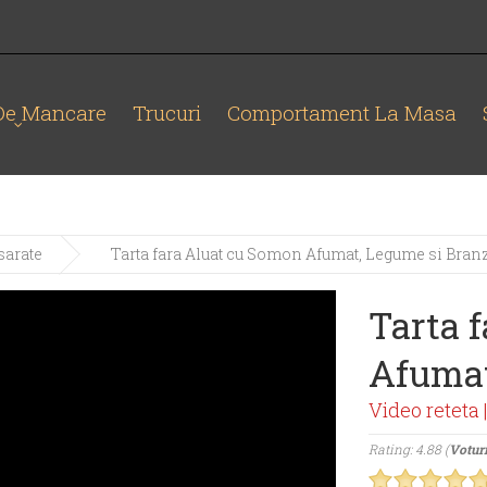
 De Mancare
Trucuri
Comportament La Masa
sarate
Tarta fara Aluat cu Somon Afumat, Legume si Branz
Tarta 
Afumat
Video reteta 
Rating: 4.88 (
Voturi