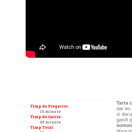
Tarta 
Timp de Pregatire:
dar eu
10 minute
si daca
Timp de Gatire:
gasiti 
40 minute
somon
Timp Total:
doua m