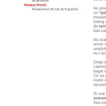
50 minute
Numar Portii:
Nu prea
Diametrul 20 cm (6-8 portii)
un “
qu
inseamn
foietaj
de
tart
low-ca
Nu arat
avem e
umplut
nu i-a
Drept 
calorii
bagat i
Ce sa 
multe i
recuno
Si mai
somo
fara sa