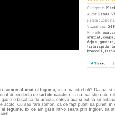
Categorie:
Placi
Autor:
Reteta-V
Reteta publicata
Vizualizari:
241
Etichete:
oua
,
s
afumat
,
ceapa
dejun
,
gustare
tarta rapida
,
ta
broccoli
,
fasol
Tweet
cu somon afumat si legume,
o sa ma intrebati? Daaaa, si c
 sunt dependenta de
tartele sarate
, nici nu mai stiu cate re
 gasiti o bucatica de branza, cateva oua si putina smantana 
pe acolo. Cu sau fara somon, ca de fapt puteti sa puneti in
 si legume
, fix ce am gasit intr-o seara prin frigider, sa st
aini!