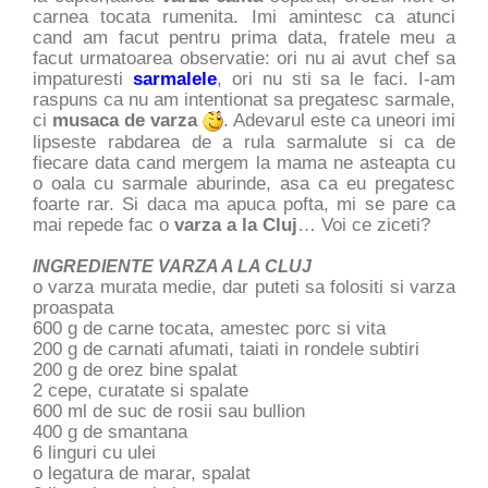
carnea tocata rumenita. Imi amintesc ca atunci
cand am facut pentru prima data, fratele meu a
facut urmatoarea observatie: ori nu ai avut chef sa
impaturesti
sarmalele
, ori nu sti sa le faci. I-am
raspuns ca nu am intentionat sa pregatesc sarmale,
ci
musaca de varza
. Adevarul este ca uneori imi
lipseste rabdarea de a rula sarmalute si ca de
fiecare data cand mergem la mama ne asteapta cu
o oala cu sarmale aburinde, asa ca eu pregatesc
foarte rar. Si daca ma apuca pofta, mi se pare ca
mai repede fac o
varza a la Cluj
… Voi ce ziceti?
INGREDIENTE VARZA A LA CLUJ
o varza murata medie, dar puteti sa folositi si varza
proaspata
600 g de carne tocata, amestec porc si vita
200 g de carnati afumati, taiati in rondele subtiri
200 g de orez bine spalat
2 cepe, curatate si spalate
600 ml de suc de rosii sau bullion
400 g de smantana
6 linguri cu ulei
o legatura de marar, spalat