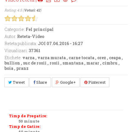
Rating: 4.5 (
Voturi: 42
)
Categorie:
Fel principal
Autor:
Reteta-Video
Reteta publicata:
JOI 07.04.2016 - 16:27
Vizualizari:
37361
Etichete:
varza
,
varza murata
,
carne tocata
,
orez
,
ceapa
,
bullion
,
suc de rosii
,
rosii
,
smantana
,
marar
,
cimbru
,
boia
,
pranz
Tweet
Share
Google+
Pinterest
Timp de Pregatire:
50 minute
Timp de Gatire:
60 minute