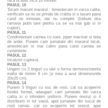
faca la abur inca 10 minute.
PASUL 10
Tocam marunt mararul. Amestecam in varza calita,
verificam sa nu se prinda de cratita si o lasam pana
cand se inmoaie, dar nu complet (trebuie dsa
ramana putin tare pentru ca se va mai gati si in
cuptor).
PASUL 11
Condimentam carnea cu sare, piper macinat si boia
de ardei. Punem cam jumatate din mararul tocat,
amestecam si mai calim pana cand carnea se
rumeneste.
PASUL 12
Incalzim cuptorul.
PASUL 13
Ungem cu 2 linguri cu ulei o forma termorezistenta
inalta de minim 8 cm (a mea a avut dimensiunile
20x25 cm).
PASUL 14
Punem 3 linguri cu suc de rosii, cat sa acoperim
fundul formei, adaugam cam jumatate din varza
calita si o intindem uniform. Punem orezul si il
distribuim in tot vasul, apoi jumatate din sucul de
rosii ramas, cat sa acoperim tot orezul, apoi