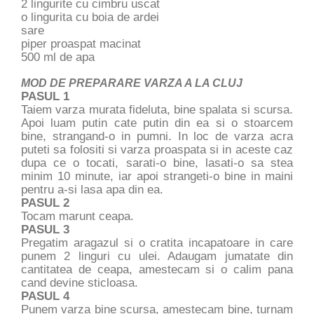
2 lingurite cu cimbru uscat
o lingurita cu boia de ardei
sare
piper proaspat macinat
500 ml de apa
MOD DE PREPARARE VARZA A LA CLUJ
PASUL 1
Taiem varza murata fideluta, bine spalata si scursa.
Apoi luam putin cate putin din ea si o stoarcem
bine, strangand-o in pumni. In loc de varza acra
puteti sa folositi si varza proaspata si in aceste caz
dupa ce o tocati, sarati-o bine, lasati-o sa stea
minim 10 minute, iar apoi strangeti-o bine in maini
pentru a-si lasa apa din ea.
PASUL 2
Tocam marunt ceapa.
PASUL 3
Pregatim aragazul si o cratita incapatoare in care
punem 2 linguri cu ulei. Adaugam jumatate din
cantitatea de ceapa, amestecam si o calim pana
cand devine sticloasa.
PASUL 4
Punem varza bine scursa, amestecam bine, turnam