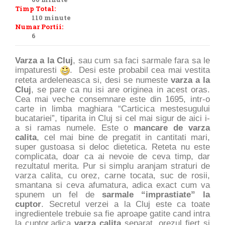
Timp Total:
110 minute
Numar Portii:
6
Varza a la Cluj
, sau cum sa faci sarmale fara sa le
impaturesti
. Desi este probabil cea mai vestita
reteta ardeleneasca si, desi se numeste
varza a la
Cluj
, se pare ca nu isi are originea in acest oras.
Cea mai veche consemnare este din 1695, intr-o
carte in limba maghiara “Carticica mestesugului
bucatariei”, tiparita in Cluj si cel mai sigur de aici i-
a si ramas numele. Este o
mancare de varza
calita
, cel mai bine de pregatit in cantitati mari,
super gustoasa si deloc dietetica. Reteta nu este
complicata, doar ca ai nevoie de ceva timp, dar
rezultatul merita. Pur si simplu aranjam straturi de
varza calita, cu orez, carne tocata, suc de rosii,
smantana si ceva afumatura, adica exact cum va
spunem un fel de
sarmale
“imprastiate” la
cuptor
. Secretul verzei a la Cluj este ca toate
ingredientele trebuie sa fie aproape gatite cand intra
la cuptor,adica
varza calita
separat, orezul fiert si