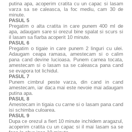
putina apa, acoperim cratita cu un capac si lasam
varza sa se caleasca, la foc mediu, cam 30 de
minute.
PASUL 5
Pregatim o alta cratita in care punem 400 ml de
apa, adaugam sare si orezul bine spalat si scurs si
il lasam sa fiarba acoperit 10 minute.
PASUL 6
Pregatim o tigaie in care punem 2 linguri cu ulei.
Adaugam ceapa ramasa, amestecam si o calim
pana cand devine lucioasa. Punem carnea tocata,
amestecam si o lasam sa se caleasca pana cand
se evapora tot lichidul.
PASUL 7
Punem cimbrul peste varza, din cand in cand
amestecam, iar daca mai este nevoie mai adaugam
putina apa.
PASUL 8
Amestecam in tigaia cu carne si o lasam pana cand
isi schimba culoarea.
PASUL 9
Dupa ce orezul a fiert 10 minute inchidem aragazul,
acoperim cratita cu un capac si il mai lasam sa se