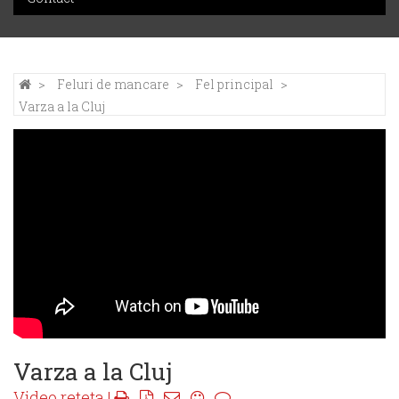
Feluri de mancare
Fel principal
Varza a la Cluj
Varza a la Cluj
Video reteta |