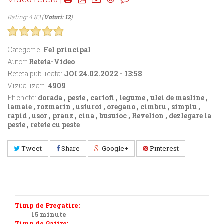
Rating: 4.83 (
Voturi: 12
)
Categorie:
Fel principal
Autor:
Reteta-Video
Reteta publicata:
JOI 24.02.2022 - 13:58
Vizualizari:
4909
Etichete:
dorada
,
peste
,
cartofi
,
legume
,
ulei de masline
,
lamaie
,
rozmarin
,
usturoi
,
oregano
,
cimbru
,
simplu
,
rapid
,
usor
,
pranz
,
cina
,
busuioc
,
Revelion
,
dezlegare la
peste
,
retete cu peste
Tweet
Share
Google+
Pinterest
Timp de Pregatire:
15 minute
Timp de Gatire: