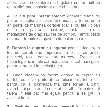
acest lucru, depozitarea la frigider (nu mai mult de
doua zile) sau congelator este obligatorie.
4. Ce alti pesti putem folosi?
Aceasta reteta de
peste la cuptor se poate face exact la fel cu orice
alt peste de marimea doradei (dar si cu file): biban
de mare (lavrac), pastrav, chefal, macrou,
medalioane de crap sau file de somon. Pentru pestii
mai mari trebuie sa ajustam timpul de gatire.
5. Dorada la cuptor cu legume
poate fi facuta, in
loc de cartofi sau impreuna cu ei, si cu ardei,
dovlecei, rosii, ceapa sau morcovi. Trebuie sa
taiem legume in felii cat mai subtiri si cat mai egale,
pentru a se gati in acelasi timp.
6.
Daca alegem sa facem dorada la cuptor cu
cartofi este de preferat sa folosim cartofi rosii,
pentru ca isi pastreaza mai bine forma la gatit,
avand mai putin amidon decat cei albi. Trebuie sa ii
taiem in felii cat mai egale, pentru a se gati in
acelasi timp.
7. Trebuie sa fierbem cartofii?
Nu este