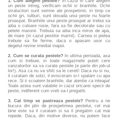
1. Cum alegem pestele?
In cazul in care alegem
un peste intreg, verificam ochii si branhiile. Ochii
stralucitori sunt semne ale prospetimii, in timp ce
ochii gri, tulburi, sunt dovada unui peste nu foarte
proaspat. Branhiile unui peste proaspat ar trebui sa
aiba o culoare rosie, fara sa fie decolorate sau cu
petele maronii. Trebuia sa aiba inca miros de apa,
de mare (in cazul pestilor marini). Carnea si pielea
trebuie sa fie ferme, daca o apasam usor cu
degetul revine imediat inapoi.
2. Cum se curata pestele?
In ultima perioada, asa
cum si trebuie, in toate magazinele puteti cere
vanzatorilor sa va curate pestele (e parte din job-ul
lor!). Asa ca nu va sfiiti sa le cereti! Daca nu si nu,
il curatam de solzi, il evisceram si-l spalam cu apa
rece. Si ii scoatem branhiile, dar atentie ca inteapa!
Toate astea sunt valabile in cazul oricarei specii de
peste, indiferent cum vreti sa-l pregatiti.
3. Cat timp se pastreaza pestele?
Pentru a ne
bucura din plin de prospetimea pestelui, cel mai
bine este sa il curatam si sa il pregatim cat mai
repede. Daca, din motive diverse, nu putem face