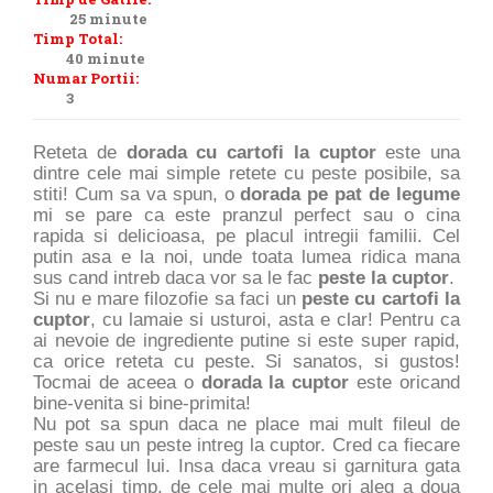
25 minute
Timp Total:
40 minute
Numar Portii:
3
Reteta de
dorada cu cartofi la cuptor
este una
dintre cele mai simple retete cu peste posibile, sa
stiti! Cum sa va spun, o
dorada pe pat de legume
mi se pare ca este pranzul perfect sau o cina
rapida si delicioasa, pe placul intregii familii. Cel
putin asa e la noi, unde toata lumea ridica mana
sus cand intreb daca vor sa le fac
peste la cuptor
.
Si nu e mare filozofie sa faci un
peste cu cartofi la
cuptor
, cu lamaie si usturoi, asta e clar! Pentru ca
ai nevoie de ingrediente putine si este super rapid,
ca orice reteta cu peste. Si sanatos, si gustos!
Tocmai de aceea o
dorada la cuptor
este oricand
bine-venita si bine-primita!
Nu pot sa spun daca ne place mai mult fileul de
peste sau un peste intreg la cuptor. Cred ca fiecare
are farmecul lui. Insa daca vreau si garnitura gata
in acelasi timp, de cele mai multe ori aleg a doua