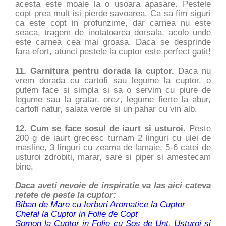
acesta este moale la o usoara apasare. Pestele
copt prea mult isi pierde savoarea. Ca sa fim siguri
ca este copt in profunzime, dar carnea nu este
seaca, tragem de inotatoarea dorsala, acolo unde
este carnea cea mai groasa. Daca se desprinde
fara efort, atunci pestele la cuptor este perfect gatit!
11. Garnitura pentru dorada la cuptor.
Daca nu
vrem dorada cu cartofi sau legume la cuptor, o
putem face si simpla si sa o servim cu piure de
legume sau la gratar, orez, legume fierte la abur,
cartofi natur, salata verde si un pahar cu vin alb.
12. Cum se face sosul de iaurt si usturoi.
Peste
200 g de iaurt grecesc turnam 2 linguri cu ulei de
masline, 3 linguri cu zeama de lamaie, 5-6 catei de
usturoi zdrobiti, marar, sare si piper si amestecam
bine.
Daca aveti nevoie de inspiratie va las aici cateva
retete de peste la cuptor:
Biban de Mare cu Ierburi Aromatice la Cuptor
Chefal la Cuptor in Folie de Copt
Somon la Cuptor in Folie cu Sos de Unt, Usturoi si