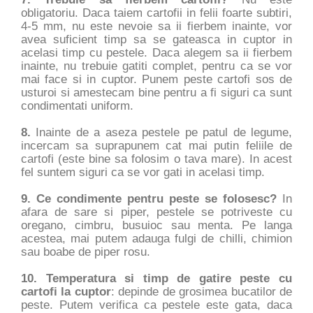
obligatoriu. Daca taiem cartofii in felii foarte subtiri,
4-5 mm, nu este nevoie sa ii fierbem inainte, vor
avea suficient timp sa se gateasca in cuptor in
acelasi timp cu pestele. Daca alegem sa ii fierbem
inainte, nu trebuie gatiti complet, pentru ca se vor
mai face si in cuptor. Punem peste cartofi sos de
usturoi si amestecam bine pentru a fi siguri ca sunt
condimentati uniform.
8.
Inainte de a aseza pestele pe patul de legume,
incercam sa suprapunem cat mai putin feliile de
cartofi (este bine sa folosim o tava mare). In acest
fel suntem siguri ca se vor gati in acelasi timp.
9. Ce condimente pentru peste se folosesc?
In
afara de sare si piper, pestele se potriveste cu
oregano, cimbru, busuioc sau menta. Pe langa
acestea, mai putem adauga fulgi de chilli, chimion
sau boabe de piper rosu.
10. Temperatura si timp de gatire peste cu
cartofi la cuptor
: depinde de grosimea bucatilor de
peste. Putem verifica ca pestele este gata, daca