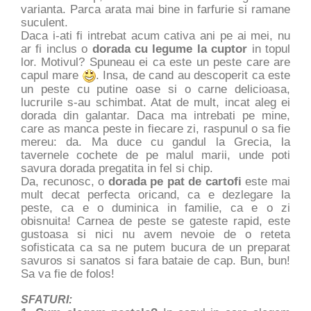
varianta. Parca arata mai bine in farfurie si ramane
suculent.
Daca i-ati fi intrebat acum cativa ani pe ai mei, nu
ar fi inclus o
dorada cu legume la cuptor
in topul
lor. Motivul? Spuneau ei ca este un peste care are
capul mare
. Insa, de cand au descoperit ca este
un peste cu putine oase si o carne delicioasa,
lucrurile s-au schimbat. Atat de mult, incat aleg ei
dorada din galantar. Daca ma intrebati pe mine,
care as manca peste in fiecare zi, raspunul o sa fie
mereu: da. Ma duce cu gandul la Grecia, la
tavernele cochete de pe malul marii, unde poti
savura dorada pregatita in fel si chip.
Da, recunosc, o
dorada pe pat de cartofi
este mai
mult decat perfecta oricand, ca e dezlegare la
peste, ca e o duminica in familie, ca e o zi
obisnuita! Carnea de peste se gateste rapid, este
gustoasa si nici nu avem nevoie de o reteta
sofisticata ca sa ne putem bucura de un preparat
savuros si sanatos si fara bataie de cap. Bun, bun!
Sa va fie de folos!
SFATURI: