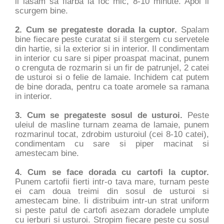
ii lasam sa fiarba la foc mic, 8-10 minute. Apoi ii
scurgem bine.
2. Cum se pregateste dorada la cuptor.
Spalam
bine fiecare peste curatat si il stergem cu servetele
din hartie, si la exterior si in interior. Il condimentam
in interior cu sare si piper proaspat macinat, punem
o crenguta de rozmarin si un fir de patrunjel, 2 catei
de usturoi si o felie de lamaie. Inchidem cat putem
de bine dorada, pentru ca toate aromele sa ramana
in interior.
3. Cum se pregateste sosul de ustur
oi.
Peste
uleiul de masline turnam zeama de lamaie, punem
rozmarinul tocat, zdrobim usturoiul (cei 8-10 catei),
condimentam cu sare si piper macinat si
amestecam bine.
4. Cum se face dorada cu cartofi la cuptor.
Punem cartofii fierti intr-o tava mare, turnam peste
ei cam doua treimi din sosul de usturoi si
amestecam bine. Ii distribuim intr-un strat uniform
si peste patul de cartofi asezam doradele umplute
cu ierburi si usturoi. Stropim fiecare peste cu sosul