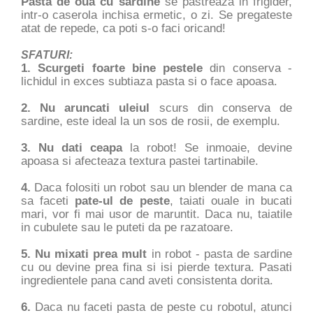
Pasta de oua cu sardine
se pastreaza in frigider,
intr-o caserola inchisa ermetic, o zi. Se pregateste
atat de repede, ca poti s-o faci oricand!
SFATURI:
1. Scurgeti foarte bine pestele
din conserva -
lichidul in exces subtiaza pasta si o face apoasa.
2. Nu aruncati uleiul
scurs din conserva de
sardine, este ideal la un sos de rosii, de exemplu.
3. Nu dati ceapa
la robot! Se inmoaie, devine
apoasa si afecteaza textura pastei tartinabile.
4.
Daca folositi un robot sau un blender de mana ca
sa faceti
pate-ul de peste
, taiati ouale in bucati
mari, vor fi mai usor de maruntit. Daca nu, taiatile
in cubulete sau le puteti da pe razatoare.
5. Nu mixati prea mult
in robot - pasta de sardine
cu ou devine prea fina si isi pierde textura. Pasati
ingredientele pana cand aveti consistenta dorita.
6.
Daca nu faceti pasta de peste cu robotul, atunci