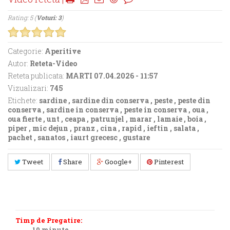
Rating: 5 (
Voturi: 3
)
Categorie:
Aperitive
Autor:
Reteta-Video
Reteta publicata:
MARTI 07.04.2026 - 11:57
Vizualizari:
745
Etichete:
sardine
,
sardine din conserva
,
peste
,
peste din
conserva
,
sardine in conserva
,
peste in conserva
,
oua
,
oua fierte
,
unt
,
ceapa
,
patrunjel
,
marar
,
lamaie
,
boia
,
piper
,
mic dejun
,
pranz
,
cina
,
rapid
,
ieftin
,
salata
,
pachet
,
sanatos
,
iaurt grecesc
,
gustare
Tweet
Share
Google+
Pinterest
Timp de Pregatire:
10 minute