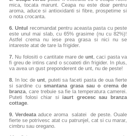
mica, tocata marunt. Ceapa nu este doar pentru
aroma, aduce si antioxidanti si fibre, prospetime si
o nota crocanta.
6. Untul
recomandat pentru aceasta pasta cu peste
este unul mai slab, cu 65% grasime (nu cu 82%)!
Astfel crema nu iese prea grasa si nici nu se
intareste atat de tare la frigider.
7.
Nu folositi o cantitate mare de
unt
, caci pasta va
fi greu de intins cand o scoateti din frigider. In plus,
va avea un gust preponderent de unt, nu de peste!
8.
In loc de
unt
, puteti sa faceti pasta de oua fierte
si sardine cu
smantana grasa sau o crema de
branza
, care trebuie sa fie la temperatura camerei.
Puteti folosi chiar si
iaurt grecesc sau branza
cottage
.
9. Verdeata
aduce aroma salatei de peste. Ouale
fierte se potrivesc atat cu patrunjel, cat si cu marar,
cimbru sau oregano.