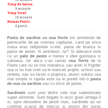
Timp de Gatire:
0 minute
Timp Total:
10 minute
Numar Portii:
5 portii
Pasta de sardine cu oua fierte
imi aminteste de
petrecerile de pe vremea copilariei, cand pe orice
masa erau nelipsitele icrele, pasta de branza si
pasta de peste. Iti amintesti, nu? Si adevarul este
ca un
pate de peste
e mereu o idee gustoasa si
satioasa. Iar daca v-au ramas
oua fierte
de la
Paste care nu se mai mananca, sau aveti in frigider
oua si nu mai vreti sa le mancati prajite, ochiuri sau
omleta, sau sa faceti o prajitura, atunci solutia cea
mai simpla si rapida este sa le puneti intr-o
pasta
de oua cu sardine
sau cu orice alt peste.
Sardinele
sunt unul dintre cele mai subestimate
super-alimente. Sunt bogate in acizi grasi omega-3
si, spre deosebire de pestii mari, sardinele au un
continut scazut de mercur si provin din surse