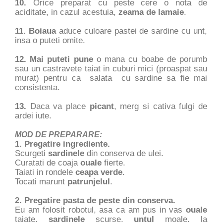
10.
Orice preparat cu peste cere o nota de
aciditate, in cazul acestuia,
zeama de lamaie
.
11. Boiaua
aduce culoare pastei de sardine cu unt,
insa o puteti omite.
12. Mai puteti pune
o mana cu boabe de porumb
sau un castravete taiat in cuburi mici (proaspat sau
murat) pentru ca salata cu sardine sa fie mai
consistenta.
13.
Daca va place
picant
, merg si cativa fulgi de
ardei iute.
MOD DE PREPARARE:
1. Pregatire ingrediente.
Scurgeti
sardinele
din conserva de ulei.
Curatati de coaja
ouale
fierte.
Taiati in rondele
ceapa verde
.
Tocati marunt
patrunjelul
.
2. Pregatire pasta de peste din conserva.
Eu am folosit robotul, asa ca am pus in vas
ouale
taiate,
sardinele
scurse,
untul
moale, la