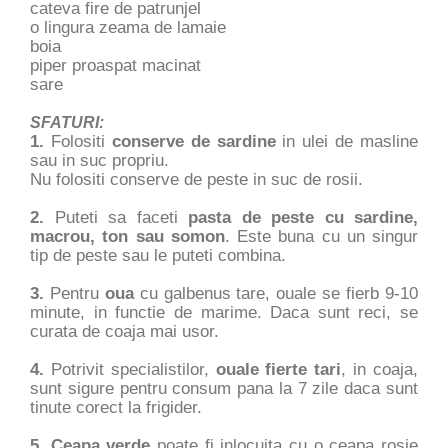
cateva fire de patrunjel
o lingura zeama de lamaie
boia
piper proaspat macinat
sare
SFATURI:
1.
Folositi
conserve de sardine
in ulei de masline
sau in suc propriu.
Nu folositi conserve de peste in suc de rosii.
2.
Puteti sa faceti
pasta de peste cu sardine,
macrou, ton sau somon
. Este buna cu un singur
tip de peste sau le puteti combina.
3.
Pentru
oua
cu galbenus tare, ouale se fierb 9-10
minute, in functie de marime. Daca sunt reci, se
curata de coaja mai usor.
4.
Potrivit specialistilor,
ouale fierte tari
, in coaja,
sunt sigure pentru consum pana la 7 zile daca sunt
tinute corect la frigider.
5. Ceapa verde
poate fi inlocuita cu o ceapa rosie