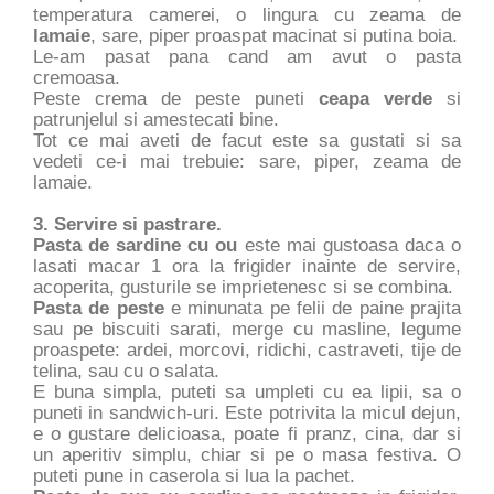
temperatura camerei, o lingura cu zeama de
lamaie
, sare, piper proaspat macinat si putina boia.
Le-am pasat pana cand am avut o pasta
cremoasa.
Peste crema de peste puneti
ceapa verde
si
patrunjelul si amestecati bine.
Tot ce mai aveti de facut este sa gustati si sa
vedeti ce-i mai trebuie: sare, piper, zeama de
lamaie.
3. Servire si pastrare.
Pasta de sardine cu ou
este mai gustoasa daca o
lasati macar 1 ora la frigider inainte de servire,
acoperita, gusturile se imprietenesc si se combina.
Pasta de peste
e minunata pe felii de paine prajita
sau pe biscuiti sarati, merge cu masline, legume
proaspete: ardei, morcovi, ridichi, castraveti, tije de
telina, sau cu o salata.
E buna simpla, puteti sa umpleti cu ea lipii, sa o
puneti in sandwich-uri. Este potrivita la micul dejun,
e o gustare delicioasa, poate fi pranz, cina, dar si
un aperitiv simplu, chiar si pe o masa festiva. O
puteti pune in caserola si lua la pachet.