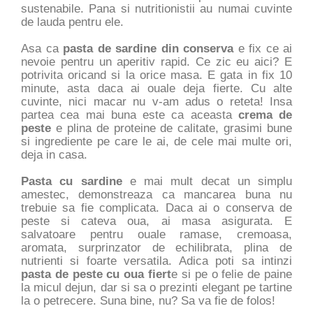
sustenabile. Pana si nutritionistii au numai cuvinte
de lauda pentru ele.
Asa ca
pasta de sardine din conserva
e fix ce ai
nevoie pentru un aperitiv rapid. Ce zic eu aici? E
potrivita oricand si la orice masa. E gata in fix 10
minute, asta daca ai ouale deja fierte. Cu alte
cuvinte, nici macar nu v-am adus o reteta! Insa
partea cea mai buna este ca aceasta
crema de
peste
e plina de proteine de calitate, grasimi bune
si ingrediente pe care le ai, de cele mai multe ori,
deja in casa.
Pasta cu sardine
e mai mult decat un simplu
amestec, demonstreaza ca mancarea buna nu
trebuie sa fie complicata. Daca ai o conserva de
peste si cateva oua, ai masa asigurata. E
salvatoare pentru ouale ramase, cremoasa,
aromata, surprinzator de echilibrata, plina de
nutrienti si foarte versatila. Adica poti sa intinzi
pasta de peste cu oua fiert
e si pe o felie de paine
la micul dejun, dar si sa o prezinti elegant pe tartine
la o petrecere. Suna bine, nu? Sa va fie de folos!