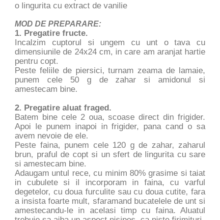
o lingurita cu extract de vanilie
MOD DE PREPARARE:
1. Pregatire fructe.
Incalzim cuptorul si ungem cu unt o tava cu
dimensiunile de 24x24 cm, in care am aranjat hartie
pentru copt.
Peste feliile de piersici, turnam zeama de lamaie,
punem cele 50 g de zahar si amidonul si
amestecam bine.
2. Pregatire aluat fraged.
Batem bine cele 2 oua, scoase direct din frigider.
Apoi le punem inapoi in frigider, pana cand o sa
avem nevoie de ele.
Peste faina, punem cele 120 g de zahar, zaharul
brun, praful de copt si un sfert de lingurita cu sare
si amestecam bine.
Adaugam untul rece, cu minim 80% grasime si taiat
in cubulete si il incorporam in faina, cu varful
degetelor, cu doua furculite sau cu doua cutite, fara
a insista foarte mult, sfaramand bucatelele de unt si
amestecandu-le in acelasi timp cu faina. Aluatul
trebuie sa aiba un aspect nisipos, ca niste firimituri.