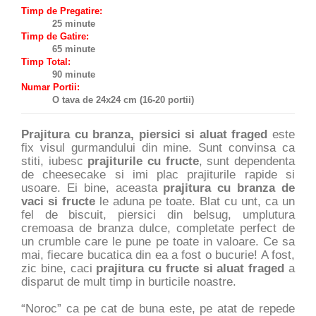
Timp de Pregatire:
25 minute
Timp de Gatire:
65 minute
Timp Total:
90 minute
Numar Portii:
O tava de 24x24 cm (16-20 portii)
Prajitura cu branza, piersici si aluat fraged
este
fix visul gurmandului din mine. Sunt convinsa ca
stiti, iubesc
prajiturile cu fructe
, sunt dependenta
de cheesecake si imi plac prajiturile rapide si
usoare. Ei bine, aceasta
prajitura cu branza de
vaci si fructe
le aduna pe toate. Blat cu unt, ca un
fel de biscuit, piersici din belsug, umplutura
cremoasa de branza dulce, completate perfect de
un crumble care le pune pe toate in valoare. Ce sa
mai, fiecare bucatica din ea a fost o bucurie! A fost,
zic bine, caci
prajitura cu fructe si aluat fraged
a
disparut de mult timp in burticile noastre.
“Noroc” ca pe cat de buna este, pe atat de repede