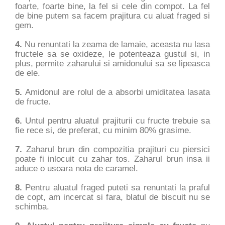
foarte, foarte bine, la fel si cele din compot. La fel
de bine putem sa facem prajitura cu aluat fraged si
gem.
4.
Nu renuntati la zeama de lamaie, aceasta nu lasa
fructele sa se oxideze, le potenteaza gustul si, in
plus, permite zaharului si amidonului sa se lipeasca
de ele.
5.
Amidonul are rolul de a absorbi umiditatea lasata
de fructe.
6.
Untul pentru aluatul prajiturii cu fructe trebuie sa
fie rece si, de preferat, cu minim 80% grasime.
7.
Zaharul brun din compozitia prajituri cu piersici
poate fi inlocuit cu zahar tos. Zaharul brun insa ii
aduce o usoara nota de caramel.
8.
Pentru aluatul fraged puteti sa renuntati la praful
de copt, am incercat si fara, blatul de biscuit nu se
schimba.