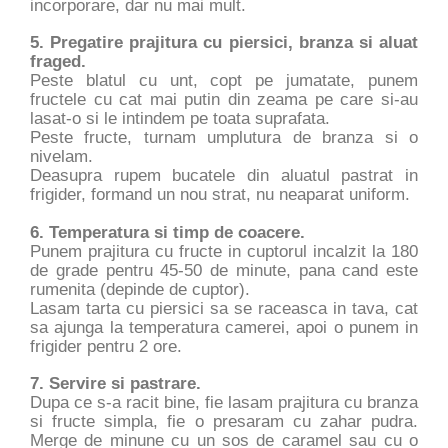
incorporare, dar nu mai mult.
5. Pregatire prajitura cu piersici, branza si aluat
fraged.
Peste blatul cu unt, copt pe jumatate, punem
fructele cu cat mai putin din zeama pe care si-au
lasat-o si le intindem pe toata suprafata.
Peste fructe, turnam umplutura de branza si o
nivelam.
Deasupra rupem bucatele din aluatul pastrat in
frigider, formand un nou strat, nu neaparat uniform.
6. Temperatura si timp de coacere.
Punem prajitura cu fructe in cuptorul incalzit la 180
de grade pentru 45-50 de minute, pana cand este
rumenita (depinde de cuptor).
Lasam tarta cu piersici sa se raceasca in tava, cat
sa ajunga la temperatura camerei, apoi o punem in
frigider pentru 2 ore.
7. Servire si pastrare.
Dupa ce s-a racit bine, fie lasam prajitura cu branza
si fructe simpla, fie o presaram cu zahar pudra.
Merge de minune cu un sos de caramel sau cu o