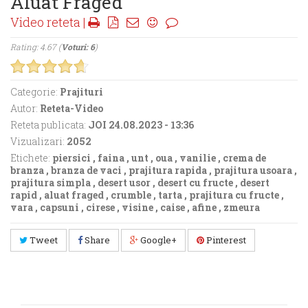
Aluat Fraged
Video reteta |
Rating: 4.67 (
Voturi: 6
)
Categorie:
Prajituri
Autor:
Reteta-Video
Reteta publicata:
JOI 24.08.2023 - 13:36
Vizualizari:
2052
Etichete:
piersici
,
faina
,
unt
,
oua
,
vanilie
,
crema de
branza
,
branza de vaci
,
prajitura rapida
,
prajitura usoara
,
prajitura simpla
,
desert usor
,
desert cu fructe
,
desert
rapid
,
aluat fraged
,
crumble
,
tarta
,
prajitura cu fructe
,
vara
,
capsuni
,
cirese
,
visine
,
caise
,
afine
,
zmeura
Tweet
Share
Google+
Pinterest