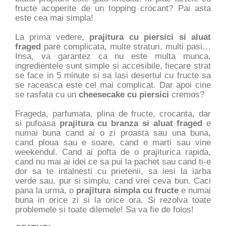
fructe acoperite de un topping crocant? Pai asta
este cea mai simpla!
La prima vedere,
prajitura cu piersici si aluat
fraged
pare complicata, multe straturi, multi pasi…
Insa, va garantez ca nu este multa munca,
ingredientele sunt simple si accesibile, fiecare strat
se face in 5 minute si sa lasi desertul cu fructe sa
se raceasca este cel mai complicat. Dar apoi cine
se rasfata cu un
cheesecake cu piersici
cremos?
Frageda, parfumata, plina de fructe, crocanta, dar
si pufoasa
prajitura cu branza si aluat fraged
e
numai buna cand ai o zi proasta sau una buna,
cand ploua sau e soare, cand e marti sau vine
weekendul. Cand ai pofta de o prajiturica rapida,
cand nu mai ai idei ce sa pui la pachet sau cand ti-e
dor sa te intalnesti cu prietenii, sa iesi la iarba
verde sau, pur si simplu, cand vrei ceva bun. Caci
pana la urma, o
prajitura simpla cu fructe
e numai
buna in orice zi si la orice ora. Si rezolva toate
problemele si toate dilemele! Sa va fie de folos!