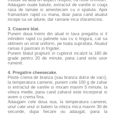
Adaugam ouale batute, extractul de vanilie si coaja
rasa de lamaie si amestecam cu o spatula. Apoi
framantam rapid cu mana, doar pana cand aluatul
incepe sa se adune, dar ramane inca sfaramicios.
3. Coacere blat.
Punem doua treimi din aluat in tava pregatita si il
intindem rapid cu palmele sau cu o lingura, cat sa
obtinem un strat uniform, pe toata suprafata. Aluatul
ramas il pastram in frigider.
Punem blatul prajiturii in cuptorul incalzit la 180 de
grade pentru 20 de minute, pana cand este usor
rumenit.
4. Pregatire cheesecake.
Peste crema de branza (sau branza dulce de vaci),
la temperatura camerei, punem cele 100 g de zahar
si extractul de vanilie si mixam maxim 5 minute, la
viteza medie, pana cand zaharul este incorporat si
avem o crema fina.
Adaugam cele doua oua, la temperatura camerei,
unul cate unul si batem la viteza mica maxim 30 de
secunde, dupa fiecare ou adaugat, pana la