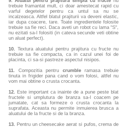
9. Aluatul pentru prajitura simpla cu fructe
nu
trebuie framantat mult, ci doar amestecat rapid cu
varful degetelor pentru ca untul sa nu se
incalzeasca. Altfel blatul prajiturii va deveni elastic,
iar dupa coacere, tare. Toate ingredientele folosite
trebuie sa fie reci. Daca aveti un robot cu lama "S",
nu ezitati sa-l folositi (in cateva secunde veti obtine
un aluat perfect).
10.
Textura aluatului pentru prajitura cu fructe nu
trebuie sa fie compacta, ca in cazul unei foi de
placinta, ci sa-si pastreze aspectul nisipos.
11.
Compozitia pentru
crumble
ramasa trebuie
tinuta in frigider pana cand o vom folosi, altfel nu
vom mai obtine o crusta crocanta.
12.
Este important ca inainte de a pune peste blat
fructele si umplutura de branza sa-l coacem pe
jumatate, cat sa formeze o crusta crocanta la
suprafata. Aceasta nu permite inmuierea brusca a
aluatului de la fructe si de la branza.
13.
Pentru un cheesecake aerat si pufos, crema de