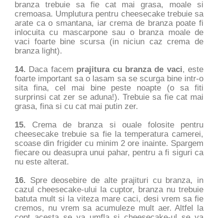
branza trebuie sa fie cat mai grasa, moale si
cremoasa. Umplutura pentru cheesecake trebuie sa
arate ca o smantana, iar crema de branza poate fi
inlocuita cu mascarpone sau o branza moale de
vaci foarte bine scursa (in niciun caz crema de
branza light).
14.
Daca facem
prajitura cu branza de vaci
, este
foarte important sa o lasam sa se scurga bine intr-o
sita fina, cel mai bine peste noapte (o sa fiti
surprinsi cat zer se aduna!). Trebuie sa fie cat mai
grasa, fina si cu cat mai putin zer.
15.
Crema de branza si ouale folosite pentru
cheesecake trebuie sa fie la temperatura camerei,
scoase din frigider cu minim 2 ore inainte. Spargem
fiecare ou deasupra unui pahar, pentru a fi siguri ca
nu este alterat.
16.
Spre deosebire de alte prajituri cu branza, in
cazul cheesecake-ului la cuptor, branza nu trebuie
batuta mult si la viteza mare caci, desi vrem sa fie
cremos, nu vrem sa acumuleze mult aer. Altfel la
copt acesta se va umfla si cheesecake-ul se va