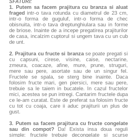
SFATURI:
1. Putem sa facem prajitura cu branza si aluat
fraged
intr-o tava rotunda cu diametrul de 23 cm,
intr-o forma de guguluf, intr-o forma de chec
obisnuita, intr-o tava dreptunghiulara sau in forme
de briose. Inainte de a incepe pregatirea prajiturilor
de casa, incalzim cuptorul si ungem tava cu un cub
de unt.
2. Prajitura cu fructe si branza
se poate pregati si
cu capsuni, cirese, visine, caise, nectarine,
zmeura, coacaze, afine, mure, prune, struguri,
mere sau pere, asortate sau de un singur fel.
Fructele se spala, se sterg bine inainte. Daca
folosim fructe mari, gen piersici, mere sau pere,
trebuie sa le taiem in bucatele. In cazul fructelor
mici, acestea se pun intregi. Cantarim fructele dupa
ce le-am curatat. Este de preferat sa folosim fructe
cu tot cu coaja, care ii aduc prajiturii un plus de
gust.
3. Putem sa facem prajitura cu fructe congelate
sau din compot?
Da! Exista insa doua reguli
simple: fructele trebuie decongelate si scurse