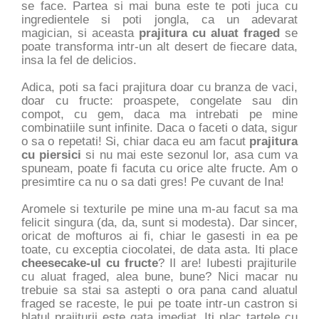
se face. Partea si mai buna este te poti juca cu
ingredientele si poti jongla, ca un adevarat
magician, si aceasta
prajitura cu aluat fraged
se
poate transforma intr-un alt desert de fiecare data,
insa la fel de delicios.
Adica, poti sa faci prajitura doar cu branza de vaci,
doar cu fructe: proaspete, congelate sau din
compot, cu gem, daca ma intrebati pe mine
combinatiile sunt infinite. Daca o faceti o data, sigur
o sa o repetati! Si, chiar daca eu am facut
prajitura
cu piersici
si nu mai este sezonul lor, asa cum va
spuneam, poate fi facuta cu orice alte fructe. Am o
presimtire ca nu o sa dati gres! Pe cuvant de Ina!
Aromele si texturile pe mine una m-au facut sa ma
felicit singura (da, da, sunt si modesta). Dar sincer,
oricat de mofturos ai fi, chiar le gasesti in ea pe
toate, cu exceptia ciocolatei, de data asta. Iti place
cheesecake-ul cu fructe
? Il are! Iubesti prajiturile
cu aluat fraged, alea bune, bune? Nici macar nu
trebuie sa stai sa astepti o ora pana cand aluatul
fraged se raceste, le pui pe toate intr-un castron si
blatul prajiturii este gata imediat. Iti plac tartele cu