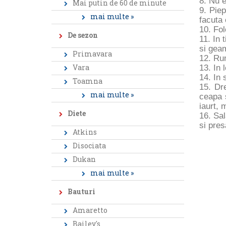
8. Nu e
Mai putin de 60 de minute
9. Piep
mai multe »
facuta 
10. Fol
De sezon
11. In 
si gea
Primavara
12. Rum
Vara
13. In 
14. In 
Toamna
15. Dre
mai multe »
ceapa 
iaurt, 
Diete
16. Sal
si pres
Atkins
Disociata
Dukan
mai multe »
Bauturi
Amaretto
Bailey's