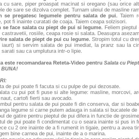
ita cu sare, piper proaspat macinat si oregano (sau orice a
lele de sare se dizolva complet. Turnam uleiul de masline r
 se pregatesc legumele pentru salata de pui.
Taiem ro
, pot fi inainte curatati de coaja. Taiem ceapa solzisori.
 se face salata cu piept de pui si legume.
Feliem pieptul 
si castravetii, rosiile, ceapa rosie si salata. Deasupra aseza
vire salata de piept de pui cu legume.
Stropim totul cu dres
 iaurt) si servim salata de pui imediat, la pranz sau la ci
i sarati sau ca umplutura intr-o lipie.
a este recomandarea Reteta-Video pentru
Salata cu Piep
 BUNA!
RI:
ta de pui poate fi facuta si cu pulpe de pui dezosate.
alata cu pui pot fi puse si alte legume: masline, morcovi, ard
 naut, cartofi fierti sau avocado.
mbul pentru salata de pui poate fi din conserva, dar si boab
anga legume si carne putem adauga in salata si bucatele de 
ul de gatire pentru pieptul de pui difera in functie de grosim
tul de pui poate fi condimentat cu o seara inainte si pus in f
ece cu 2 ore inainte de a fi rumenit in tigaie, pentru a avea
gem bine carnea de pui, inainte de a o marina.