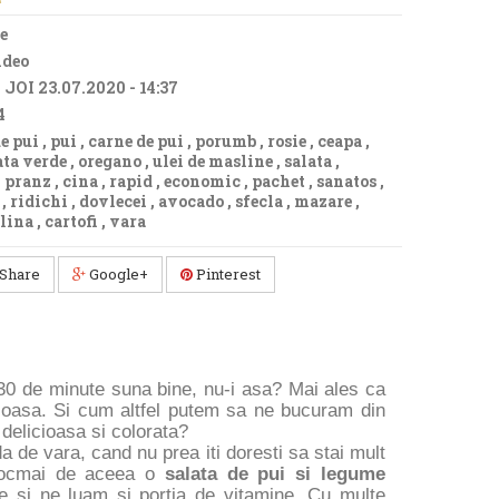
e
ideo
:
JOI 23.07.2020 - 14:37
4
de pui
,
pui
,
carne de pui
,
porumb
,
rosie
,
ceapa
,
ata verde
,
oregano
,
ulei de masline
,
salata
,
,
pranz
,
cina
,
rapid
,
economic
,
pachet
,
sanatos
,
,
ridichi
,
dovlecei
,
avocado
,
sfecla
,
mazare
,
elina
,
cartofi
,
vara
Share
Google+
Pinterest
30 de minute suna bine, nu-i asa? Mai ales ca
tioasa. Si cum altfel putem sa ne bucuram din
delicioasa si colorata?
a de vara, cand nu prea iti doresti sa stai mult
 Tocmai de aceea o
salata de pui si legume
e si ne luam si portia de vitamine. Cu multe