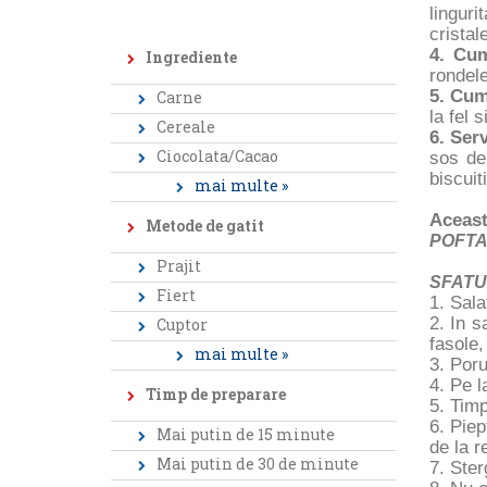
lingur
crista
4. Cum
Ingrediente
rondele
5. Cum
Carne
la fel 
Cereale
6. Ser
Ciocolata/Cacao
sos de
biscuit
mai multe »
Aceast
Metode de gatit
POFTA
Prajit
SFATU
Fiert
1. Sala
2. In s
Cuptor
fasole,
mai multe »
3. Poru
4. Pe l
Timp de preparare
5. Timp
6. Piep
Mai putin de 15 minute
de la r
Mai putin de 30 de minute
7. Ster