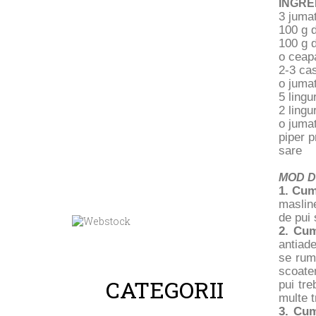
INGRE
3 jumat
100 g 
100 g d
o ceapa
2-3 cas
o jumat
5 lingu
2 lingu
o jumat
piper 
sare
MOD D
1. Cum
masline
de pui 
2. Cum
antiade
se rume
scoatem
CATEGORII
pui tre
multe t
3. Cum