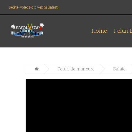
Reteta-Video.ro :: Vezi Si Gatesti
Home
Feluri
Feluri de mancare
Salate