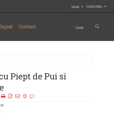
Contul Meu
Social
Social
Contact
cu Piept de Pui si
e
|
 15
)