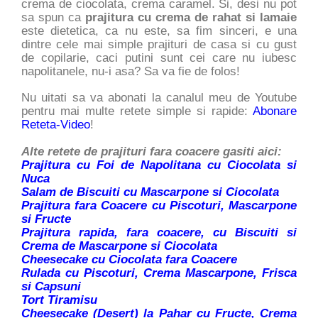
crema de ciocolata, crema caramel. Si, desi nu pot
sa spun ca
prajitura cu crema de rahat si lamaie
este dietetica, ca nu este, sa fim sinceri, e una
dintre cele mai simple prajituri de casa si cu gust
de copilarie, caci putini sunt cei care nu iubesc
napolitanele, nu-i asa? Sa va fie de folos!
Nu uitati sa va abonati la canalul meu de Youtube
pentru mai multe retete simple si rapide:
Abonare
Reteta-Video
!
Alte retete de prajituri fara coacere gasiti aici:
Prajitura cu Foi de Napolitana cu Ciocolata si
Nuca
Salam de Biscuiti cu Mascarpone si Ciocolata
Prajitura fara Coacere cu Piscoturi, Mascarpone
si Fructe
Prajitura rapida, fara coacere, cu Biscuiti si
Crema de Mascarpone si Ciocolata
Cheesecake cu Ciocolata fara Coacere
Rulada cu Piscoturi, Crema Mascarpone, Frisca
si Capsuni
Tort Tiramisu
Cheesecake (Desert) la Pahar cu Fructe, Crema