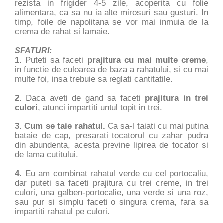
rezista in frigider 4-5 zile, acoperita cu folie
alimentara, ca sa nu ia alte mirosuri sau gusturi. In
timp, foile de napolitana se vor mai inmuia de la
crema de rahat si lamaie.
SFATURI:
1.
Puteti sa faceti
prajitura cu mai multe creme
,
in functie de culoarea de baza a rahatului, si cu mai
multe foi, insa trebuie sa reglati cantitatile.
2.
Daca aveti de gand sa faceti
prajitura in trei
culori
, atunci impartiti untul topit in trei.
3. Cum se taie rahatul.
Ca sa-l taiati cu mai putina
bataie de cap, presarati tocatorul cu zahar pudra
din abundenta, acesta previne lipirea de tocator si
de lama cutitului.
4.
Eu am combinat rahatul verde cu cel portocaliu,
dar puteti sa faceti prajitura cu trei creme, in trei
culori, una galben-portocalie, una verde si una roz,
sau pur si simplu faceti o singura crema, fara sa
impartiti rahatul pe culori.