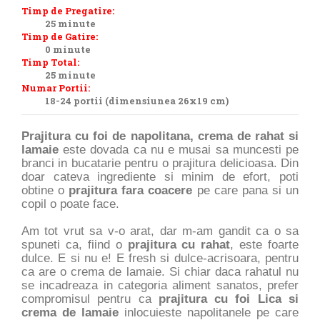
Timp de Pregatire:
25 minute
Timp de Gatire:
0 minute
Timp Total:
25 minute
Numar Portii:
18-24 portii (dimensiunea 26x19 cm)
Prajitura cu foi de napolitana, crema de rahat si
lamaie
este dovada ca nu e musai sa muncesti pe
branci in bucatarie pentru o prajitura delicioasa. Din
doar cateva ingrediente si minim de efort, poti
obtine o
prajitura fara coacere
pe care pana si un
copil o poate face.
Am tot vrut sa v-o arat, dar m-am gandit ca o sa
spuneti ca, fiind o
prajitura cu rahat
, este foarte
dulce. E si nu e! E fresh si dulce-acrisoara, pentru
ca are o crema de lamaie. Si chiar daca rahatul nu
se incadreaza in categoria aliment sanatos, prefer
compromisul pentru ca
prajitura cu foi Lica si
crema de lamaie
inlocuieste napolitanele pe care