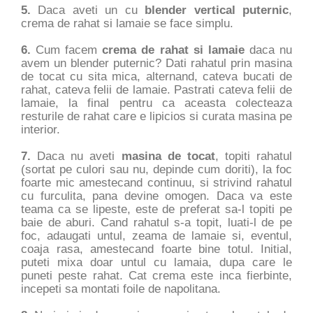
5.
Daca aveti un cu
blender vertical puternic
,
crema de rahat si lamaie se face simplu.
6.
Cum facem
crema de rahat si lamaie
daca nu
avem un blender puternic? Dati rahatul prin masina
de tocat cu sita mica, alternand, cateva bucati de
rahat, cateva felii de lamaie. Pastrati cateva felii de
lamaie, la final pentru ca aceasta colecteaza
resturile de rahat care e lipicios si curata masina pe
interior.
7.
Daca nu aveti
masina de tocat
, topiti rahatul
(sortat pe culori sau nu, depinde cum doriti), la foc
foarte mic amestecand continuu, si strivind rahatul
cu furculita, pana devine omogen. Daca va este
teama ca se lipeste, este de preferat sa-l topiti pe
baie de aburi. Cand rahatul s-a topit, luati-l de pe
foc, adaugati untul, zeama de lamaie si, eventul,
coaja rasa, amestecand foarte bine totul. Initial,
puteti mixa doar untul cu lamaia, dupa care le
puneti peste rahat. Cat crema este inca fierbinte,
incepeti sa montati foile de napolitana.