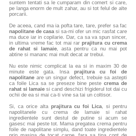
suntem tentati sa le cumparam din comert si care,
pe langa enorm de mult zahar, au si tot felul de alte
porcarii.
De aceea, cand ma ia pofta tare, tare, prefer sa fac
napolitane de casa
si sa-mi ofer un mic rasfat care
ma duce iar in copilarie. Dar, ca sa va spun sincer,
in ultima vreme fac tot mai rar
prajitura cu crema
de rahat si lamaie
, asta pentru ca nu mai pot
abtine si mananc mai mult decat ar trebui.
Nu este nimic complicat la ea si in maxim 30 de
minute este gata. Insa
prajitura cu foi de
napolitane
are un singur defect, trebuie sa astepti
ca foile Lica sa se preseze bine peste
crema de
rahat si lamaie
si cand deschizi frigiderul tot dai cu
ochii de ea si mai ca-ti vine sa tai un coltisor.
Si, ca orice alta
prajitura cu foi Lica
, si pentru
napolitanele cu crema de lamaie si rahat
ingredientele sunt destul de putine si acum se
gasesc mai peste tot. Mama pregatea crema pentru
foile de napolitane simplu, dand toate ingredientele
prin masina de tocat carne, fara sa tina cont de