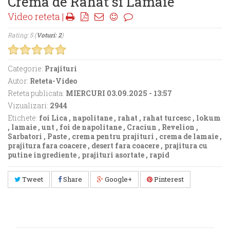
Crema de Rahat si Lamaie
Video reteta |
Rating: 5 (
Voturi: 2
)
Categorie:
Prajituri
Autor:
Reteta-Video
Reteta publicata:
MIERCURI 03.09.2025 - 13:57
Vizualizari:
2944
Etichete:
foi Lica
,
napolitane
,
rahat
,
rahat turcesc
,
lokum
,
lamaie
,
unt
,
foi de napolitane
,
Craciun
,
Revelion
,
Sarbatori
,
Paste
,
crema pentru prajituri
,
crema de lamaie
,
prajitura fara coacere
,
desert fara coacere
,
prajitura cu
putine ingrediente
,
prajituri asortate
,
rapid
Tweet
Share
Google+
Pinterest