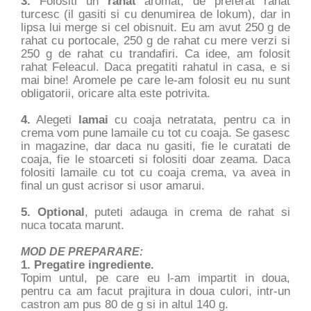
3.
Folositi un
rahat
aromat, de preferat rahat
turcesc (il gasiti si cu denumirea de lokum), dar in
lipsa lui merge si cel obisnuit. Eu am avut 250 g de
rahat cu portocale, 250 g de rahat cu mere verzi si
250 g de rahat cu trandafiri. Ca idee, am folosit
rahat Feleacul. Daca pregatiti rahatul in casa, e si
mai bine! Aromele pe care le-am folosit eu nu sunt
obligatorii, oricare alta este potrivita.
4.
Alegeti
lamai
cu coaja netratata, pentru ca in
crema vom pune lamaile cu tot cu coaja. Se gasesc
in magazine, dar daca nu gasiti, fie le curatati de
coaja, fie le stoarceti si folositi doar zeama. Daca
folositi lamaile cu tot cu coaja crema, va avea in
final un gust acrisor si usor amarui.
5. Optional
, puteti adauga in crema de rahat si
nuca tocata marunt.
MOD DE PREPARARE:
1. Pregatire ingrediente.
Topim untul, pe care eu l-am impartit in doua,
pentru ca am facut prajitura in doua culori, intr-un
castron am pus 80 de g si in altul 140 g.