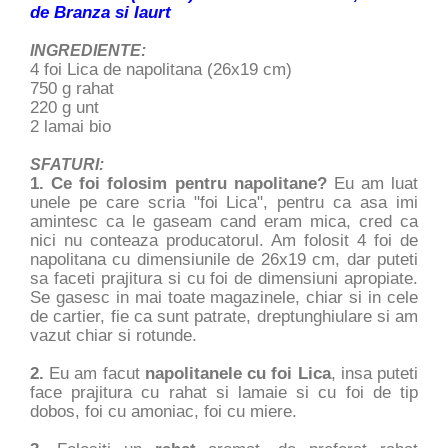
de Branza si Iaurt
INGREDIENTE:
4 foi Lica de napolitana (26x19 cm)
750 g rahat
220 g unt
2 lamai bio
SFATURI:
1. Ce foi folosim pentru napolitane?
Eu am luat
unele pe care scria "foi Lica", pentru ca asa imi
amintesc ca le gaseam cand eram mica, cred ca
nici nu conteaza producatorul. Am folosit 4 foi de
napolitana cu dimensiunile de 26x19 cm, dar puteti
sa faceti prajitura si cu foi de dimensiuni apropiate.
Se gasesc in mai toate magazinele, chiar si in cele
de cartier, fie ca sunt patrate, dreptunghiulare si am
vazut chiar si rotunde.
2.
Eu am facut
napolitanele cu foi Lica
, insa puteti
face prajitura cu rahat si lamaie si cu foi de tip
dobos, foi cu amoniac, foi cu miere.