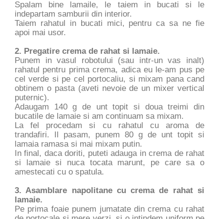
Spalam bine lamaile, le taiem in bucati si le
indepartam samburii din interior.
Taiem rahatul in bucati mici, pentru ca sa ne fie
apoi mai usor.
2. Pregatire crema de rahat si lamaie.
Punem in vasul robotului (sau intr-un vas inalt)
rahatul pentru prima crema, adica eu le-am pus pe
cel verde si pe cel portocaliu, si mixam pana cand
obtinem o pasta (aveti nevoie de un mixer vertical
puternic).
Adaugam 140 g de unt topit si doua treimi din
bucatile de lamaie si am continuam sa mixam.
La fel procedam si cu rahatul cu aroma de
trandafiri. Il pasam, punem 80 g de unt topit si
lamaia ramasa si mai mixam putin.
In final, daca doriti, puteti adauga in crema de rahat
si lamaie si nuca tocata marunt, pe care sa o
amestecati cu o spatula.
3. Asamblare napolitane cu crema de rahat si
lamaie.
Pe prima foaie punem jumatate din crema cu rahat
de portocale si mere verzi, si o intindem uniform pe