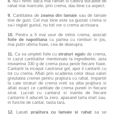
8.
Nu-i nimic daca mai raman si cateva bucatele de
rahat mai maricele, prin crema, dau bine ca aspect.
9.
Cantitatea de
zeama din lamaie
sau de lamaie
tine de gust. Cel mai bine este sa gustati crema si
sa-i reglati gustul, nu toti vor o crema acrisoara.
10.
Pentru a fi mai usor de intins crema, asezati
foile de napolitana
cu partea cu romburi in jos,
mai putin ultima foaie, cea de deasupra.
11.
Ca sa umpleti foile cu
straturi egal
e de crema,
in cazul cantitatilor mentionate la ingrediente, asta
inseamna 330 g de crema pusa peste fiecare foaie.
Cantariti la inceput castronul gol, apoi il cantariti cu
tot cu crema. Aflati prin scaderea celor doua valori
greutatea cremei pentru prajitura cu rahat. Impartiti
la cate straturi de crema vreti sa aiba prajitura si
aflati exact ce cantitate de crema puneti in fiecare
strat. Lucrati cu cantarul si inainte de fiecare
cantarire il aduceti la zero, apasand tarta start sau,
in functie de cantar, tasta tara.
12.
Lasati
prajitura cu lamaie si rahat
sa se