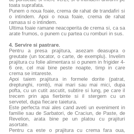
toata suprafata.
Punem o noua foaie, crema de rahat de trandafiri si
o intindem. Apoi o noua foaie, crema de rahat
ramasa si o intindem.
Ultima foaie ramane neacoperita de crema si, ca sa
arate frumos, o punem cu partea cu romburi in sus.
4. Servire si pastrare.
Pentru a presa prajitura, asezam deasupra o
greutate (un tocator, o carte, de exemplu). Invelim
prajitura cu folie alimentara si o punem in frigider 4-
6 ore, cel mai bine peste noapte, timp in care
crema se intareste.
Apoi taiem prajitura in formele dorite (patrat,
dreptunghi, romb), mai mari sau mai mici, dupa
pofta, cu un cutit ascutit, subtire si lung, pe care il
trecem prin apa fierbinte si il stergem cu un
servetel, dupa fiecare taietura.
Este perfecta mai ales cand aveti un eveniment in
familie sau de Sarbatori, de Craciun, de Paste, de
Revelion, arata bine pe un platou cu prajituri
asortate.
Pentru ca este o prajitura cu crema fara oua,