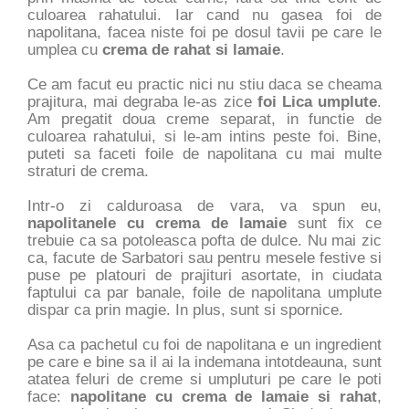
culoarea rahatului. Iar cand nu gasea foi de
napolitana, facea niste foi pe dosul tavii pe care le
umplea cu
crema de rahat si lamaie
.
Ce am facut eu practic nici nu stiu daca se cheama
prajitura, mai degraba le-as zice
foi Lica umplute
.
Am pregatit doua creme separat, in functie de
culoarea rahatului, si le-am intins peste foi. Bine,
puteti sa faceti foile de napolitana cu mai multe
straturi de crema.
Intr-o zi calduroasa de vara, va spun eu,
napolitanele cu crema de lamaie
sunt fix ce
trebuie ca sa potoleasca pofta de dulce. Nu mai zic
ca, facute de Sarbatori sau pentru mesele festive si
puse pe platouri de prajituri asortate, in ciudata
faptului ca par banale, foile de napolitana umplute
dispar ca prin magie. In plus, sunt si spornice.
Asa ca pachetul cu foi de napolitana e un ingredient
pe care e bine sa il ai la indemana intotdeauna, sunt
atatea feluri de creme si umpluturi pe care le poti
face:
napolitane cu crema de lamaie si rahat
,